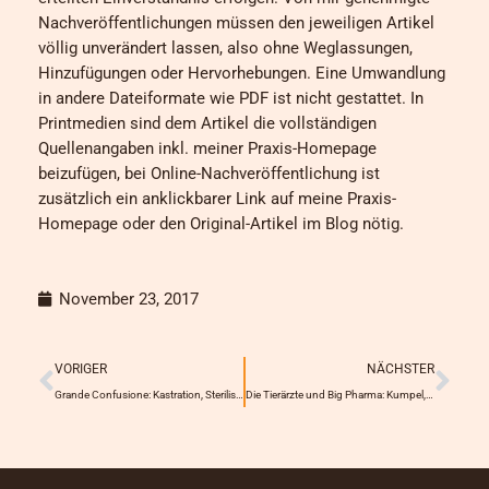
Nachveröffentlichungen müssen den jeweiligen Artikel
völlig unverändert lassen, also ohne Weglassungen,
Hinzufügungen oder Hervorhebungen. Eine Umwandlung
in andere Dateiformate wie PDF ist nicht gestattet. In
Printmedien sind dem Artikel die vollständigen
Quellenangaben inkl. meiner Praxis-Homepage
beizufügen, bei Online-Nachveröffentlichung ist
zusätzlich ein anklickbarer Link auf meine Praxis-
Homepage oder den Original-Artikel im Blog nötig.
November 23, 2017
Prev
Näc
VORIGER
NÄCHSTER
Grande Confusione: Kastration, Sterilisation, Ovarektomie, Vasektomie, Totaloperation…
Die Tierärzte und Big Pharma: Kumpel, Partner oder unruhige Bettgenossen?