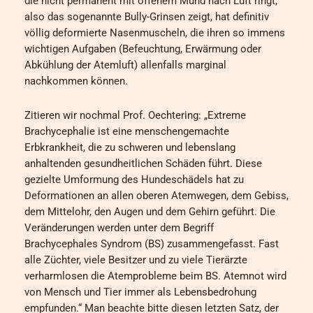
die nicht permanent mit offenem Mund nach Luft ringt,
also das sogenannte Bully-Grinsen zeigt, hat definitiv
völlig deformierte Nasenmuscheln, die ihren so immens
wichtigen Aufgaben (Befeuchtung, Erwärmung oder
Abkühlung der Atemluft) allenfalls marginal
nachkommen können.
Zitieren wir nochmal Prof. Oechtering: „Extreme
Brachycephalie ist eine menschengemachte
Erbkrankheit, die zu schweren und lebenslang
anhaltenden gesundheitlichen Schäden führt. Diese
gezielte Umformung des Hundeschädels hat zu
Deformationen an allen oberen Atemwegen, dem Gebiss,
dem Mittelohr, den Augen und dem Gehirn geführt. Die
Veränderungen werden unter dem Begriff
Brachycephales Syndrom (BS) zusammengefasst. Fast
alle Züchter, viele Besitzer und zu viele Tierärzte
verharmlosen die Atemprobleme beim BS. Atemnot wird
von Mensch und Tier immer als Lebensbedrohung
empfunden.“ Man beachte bitte diesen letzten Satz, der