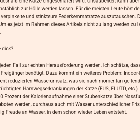
 deshalb eine Katze eingeschläfert wird. Unsauberkeit kann aber
täblich zur Hölle werden lassen. Für die meisten Leute hört d
 verpinkelte und stinkteure Federkernmatratze auszutauschen. D
m es jetzt im Rahmen dieses Artikels nicht zu lang werden zu l
.
e dick?
 jeden Fall zur echten Herausforderung werden. Ich schätze, das
r Freigänger benötigt. Dazu kommt ein weiteres Problem: Indoor
ozent reduzierten Wasserumsatz, was sie nach momentan gelten
rüchtigten Harnwegserkrankungen der Katze (FUS, FLUTD, etc.)
 Prozent der Kalorienaufnahme einer Stubenkatze über Nassfutt
boten werden, durchaus auch mit Wasser unterschiedlicher Fri
ig Freude an Wasser, in dem schon wieder Leben entsteht.