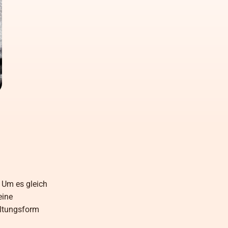
 Um es gleich
eine
altungsform