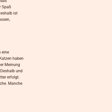
 das
er Spaß
eshalb ist
assen,
s eine
-Katzen haben
der Meinung
. Deshalb und
er erfolgt.
sche. Manche