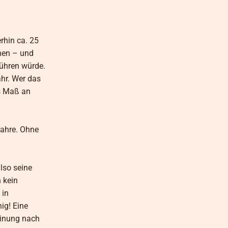
rhin ca. 25
hen – und
führen würde.
hr. Wer das
es Maß an
Jahre. Ohne
lso seine
 kein
 in
ig! Eine
einung nach