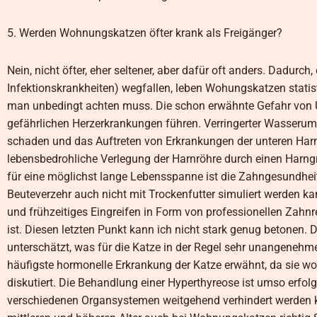
5. Werden Wohnungskatzen öfter krank als Freigänger?
Nein, nicht öfter, eher seltener, aber dafür oft anders. Dadurc
Infektionskrankheiten) wegfallen, leben Wohungskatzen statisti
man unbedingt achten muss. Die schon erwähnte Gefahr von
gefährlichen Herzerkrankungen führen. Verringerter Wasserum
schaden und das Auftreten von Erkrankungen der unteren Harn
lebensbedrohliche Verlegung der Harnröhre durch einen Harngr
für eine möglichst lange Lebensspanne ist die Zahngesundheit
Beuteverzehr auch nicht mit Trockenfutter simuliert werden 
und frühzeitiges Eingreifen in Form von professionellen Zahnr
ist. Diesen letzten Punkt kann ich nicht stark genug betone
unterschätzt, was für die Katze in der Regel sehr unangenehme
häufigste hormonelle Erkrankung der Katze erwähnt, da sie woh
diskutiert. Die Behandlung einer Hyperthyreose ist umso erfolg
verschiedenen Organsystemen weitgehend verhindert werden