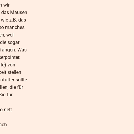
n wir
s, das Mausen
 wie z.B. das
h so manches
n, weil
 die sogar
anfangen. Was
erpointer.
ute) von
it stellen
futter sollte
len, die für
ie für
o nett
nach