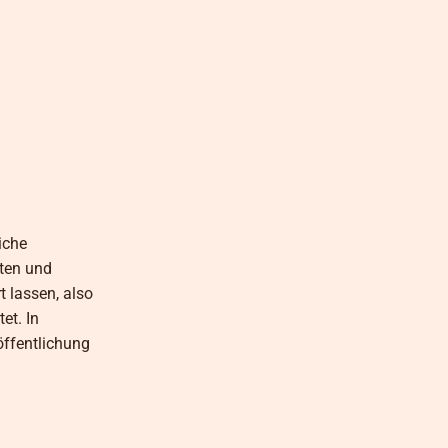
iche
lten und
t lassen, also
et. In
öffentlichung