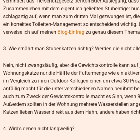
verhindert das Tierschutzgesetz bei korrekter Auslegung, dass
Zusammenleben mit dem eigentlich geliebten Stubentiger buchs
schlagartig auf, wenn man zum dritten Mal gezwungen ist, die
ein korrektes Toiletten-Management so entscheidend wichtig. U
verweise ich auf meinen
Blog-Eintrag
zu genau diesem Thema
3. Wie ernährt man Stubenkatzen richtig? Werden die nicht all
Nein, nicht zwangsläufig, aber die Gewichtskontrolle kann auf
Wohnungskatze nur die Hälfte der Futtermenge wie ein aktive
im Vergleich zu ihren Outdoor-Kollegen einen um etwa 30 Pr
anfällig macht für die unter verschiedenen Namen berühmt-be
auch zum Zweck der Gewichtskontrolle macht es Sinn, wenn 90
Außerdem sollten in der Wohnung mehrere Wasserstellen ange
Katzen lieben Wasser direkt aus dem Hahn, andere haben richt
4. Wird’s denen nicht langweilig?