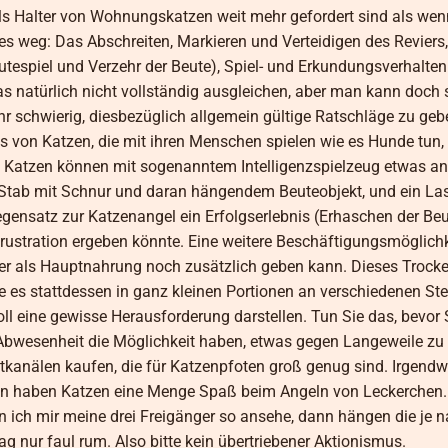
als Halter von Wohnungskatzen weit mehr gefordert sind als wen
iges weg: Das Abschreiten, Markieren und Verteidigen des Revier
utespiel und Verzehr der Beute), Spiel- und Erkundungsverhalten
s natürlich nicht vollständig ausgleichen, aber man kann doc
 schwierig, diesbezüglich allgemein gültige Ratschläge zu gebe
s von Katzen, die mit ihren Menschen spielen wie es Hunde tun,
ere Katzen können mit sogenanntem Intelligenzspielzeug etwas 
ein Stab mit Schnur und daran hängendem Beuteobjekt, und ein Las
egensatz zur Katzenangel ein Erfolgserlebnis (Erhaschen der Be
rustration ergeben könnte. Eine weitere Beschäftigungsmöglichke
er als Hauptnahrung noch zusätzlich geben kann. Dieses Trocken
e es stattdessen in ganz kleinen Portionen an verschiedenen Stel
ll eine gewisse Herausforderung darstellen. Tun Sie das, bevor S
 Abwesenheit die Möglichkeit haben, etwas gegen Langeweile zu
kanälen kaufen, die für Katzenpfoten groß genug sind. Irgendw
schon haben Katzen eine Menge Spaß beim Angeln von Leckerchen.
 ich mir meine drei Freigänger so ansehe, dann hängen die je 
nur faul rum. Also bitte kein übertriebener Aktionismus.