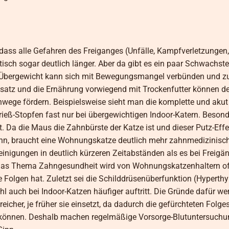
h, dass alle Gefahren des Freiganges (Unfälle, Kampfverletzungen,
sch sogar deutlich länger. Aber da gibt es ein paar Schwachstel
 Übergewicht kann sich mit Bewegungsmangel verbünden und z
satz und die Ernährung vorwiegend mit Trockenfutter können d
wege fördern. Beispielsweise sieht man die komplette und akut
ieß-Stopfen fast nur bei übergewichtigen Indoor-Katern. Besond
. Da die Maus die Zahnbürste der Katze ist und dieser Putz-Eff
kann, braucht eine Wohnungskatze deutlich mehr zahnmedizinisch
einigungen in deutlich kürzeren Zeitabständen als es bei Freigä
n. Das Thema Zahngesundheit wird von Wohnungskatzenhaltern of
 Folgen hat. Zuletzt sei die Schilddrüsenüberfunktion (Hyperthy
l auch bei Indoor-Katzen häufiger auftritt. Die Gründe dafür w
reicher, je früher sie einsetzt, da dadurch die gefürchteten Folg
 können. Deshalb machen regelmäßige Vorsorge-Blutuntersuch