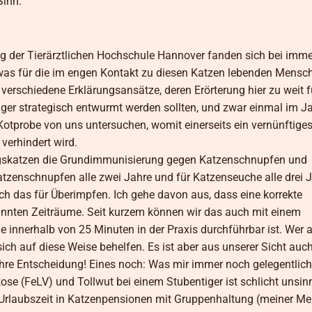
Sinn.
ng der Tierärztlichen Hochschule Hannover fanden sich bei imme
was für die im engen Kontakt zu diesen Katzen lebenden Mensc
es verschiedene Erklärungsansätze, deren Erörterung hier zu weit 
ger strategisch entwurmt werden sollten, und zwar einmal im Ja
-Kotprobe von uns untersuchen, womit einerseits ein vernünftig
verhindert wird.
gskatzen die Grundimmunisierung gegen Katzenschnupfen und
zenschnupfen alle zwei Jahre und für Katzenseuche alle drei 
ich das für Überimpfen. Ich gehe davon aus, dass eine korrekte
nannten Zeiträume. Seit kurzem können wir das auch mit einem
 innerhalb von 25 Minuten in der Praxis durchführbar ist. Wer a
ich auf diese Weise behelfen. Es ist aber aus unserer Sicht auch
hre Entscheidung! Eines noch: Was mir immer noch gelegentlich
 (FeLV) und Tollwut bei einem Stubentiger ist schlicht unsinn
ur Urlaubszeit in Katzenpensionen mit Gruppenhaltung (meiner M