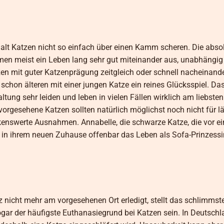
halt Katzen nicht so einfach über einen Kamm scheren. Die abso
men meist ein Leben lang sehr gut miteinander aus, unabhängi
en mit guter Katzenprägung zeitgleich oder schnell nacheinand
schon älteren mit einer jungen Katze ein reines Glücksspiel. D
ltung sehr leiden und leben in vielen Fällen wirklich am liebste
rgesehene Katzen sollten natürlich möglichst noch nicht für lä
enswerte Ausnahmen. Annabelle, die schwarze Katze, die vor ein
ßt in ihrem neuen Zuhause offenbar das Leben als Sofa-Prinzess
z nicht mehr am vorgesehenen Ort erledigt, stellt das schlimmst
gar der häufigste Euthanasiegrund bei Katzen sein. In Deutsch