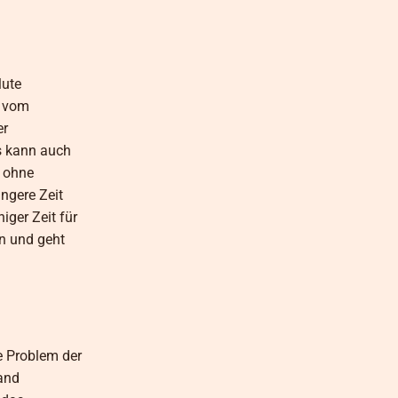
lute
g vom
er
as kann auch
n ohne
ngere Zeit
iger Zeit für
in und geht
e Problem der
land