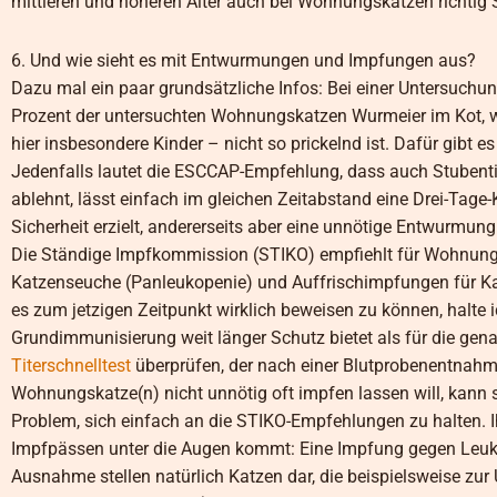
mittleren und höheren Alter auch bei Wohnungskatzen richtig 
6. Und wie sieht es mit Entwurmungen und Impfungen aus?
Dazu mal ein paar grundsätzliche Infos: Bei einer Untersuchu
Prozent der untersuchten Wohnungskatzen Wurmeier im Kot, 
hier insbesondere Kinder – nicht so prickelnd ist. Dafür gibt 
Jedenfalls lautet die ESCCAP-Empfehlung, dass auch Stubenti
ablehnt, lässt einfach im gleichen Zeitabstand eine Drei-Tage
Sicherheit erzielt, andererseits aber eine unnötige Entwurmung 
Die Ständige Impfkommission (STIKO) empfiehlt für Wohnun
Katzenseuche (Panleukopenie) und Auffrischimpfungen für Kat
es zum jetzigen Zeitpunkt wirklich beweisen zu können, halte 
Grundimmunisierung weit länger Schutz bietet als für die ge
Titerschnelltest
überprüfen, der nach einer Blutprobenentnahme
Wohnungskatze(n) nicht unnötig oft impfen lassen will, kann s
Problem, sich einfach an die STIKO-Empfehlungen zu halten. I
Impfpässen unter die Augen kommt: Eine Impfung gegen Leukose
Ausnahme stellen natürlich Katzen dar, die beispielsweise z