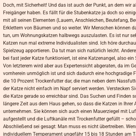
Doch, mit Sicherheit! Und das ist auch der Punkt, an dem wir 
Freigänger haben. Es fällt für die Stubenkatze ja doch so ein
mit all seinen Elementen (Lauern, Anschleichen, Beutefang, Be
Erklettern von Bäumen und so weiter. Wir Menschen können da
tun, um Wohnungskatzen halbwegs auszulasten. Es ist nur sehr
Katzen nun mal extreme Individualisten sind. Ich höre durchau
Spielzeug apportieren. Da tut man sich natürlich leicht. And
bei fast jeder Katze funktioniert, ist eine Katzenangel, also 
Von letzterem wird aber aus Expertensicht abgeraten, da im G
vornherein unmöglich ist und sich dadurch eine hochgradige F
die 10 Prozent Trockenfutter dar, die man neben dem Nassfutt
der Katze nicht einfach im Napf serviert werden. Verstecken Si
die Katze gerade so erreichbar sind. Das Suchen und Finden so
längere Zeit aus dem Haus gehen, so dass die Katzen in Ihrer
unternehmen. Sie können sich auch einen Mauerziegel mit Luft
aufgestellt und die Luftkanäle mit Trockenfutter gefüllt – 
Abschließend sei gesagt: Man muss es nicht übertreiben. Wenn
individuellem Temperament ungefähr 15 bis 18 Stunden am Tag 