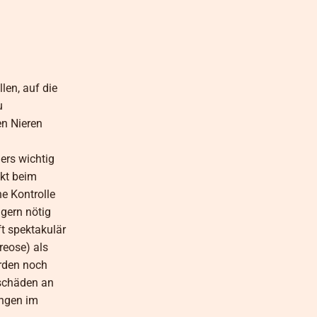
len, auf die
u
en Nieren
ers wichtig
ekt beim
e Kontrolle
ngern nötig
t spektakulär
reose) als
erden noch
eschäden an
ungen im