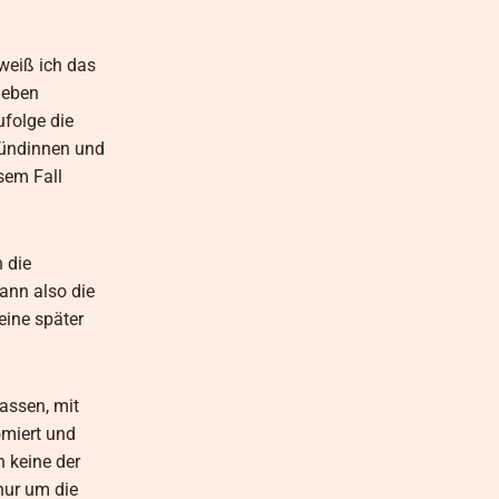
weiß ich das
 eben
ufolge die
Hündinnen und
sem Fall
 die
ann also die
eine später
lassen, mit
omiert und
n keine der
nur um die