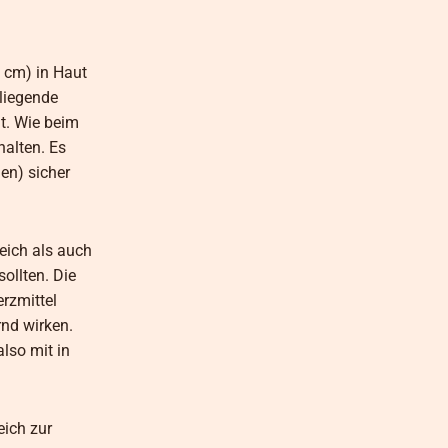
 cm) in Haut
liegende
t. Wie beim
halten. Es
en) sicher
eich als auch
ollten. Die
erzmittel
nd wirken.
lso mit in
eich zur