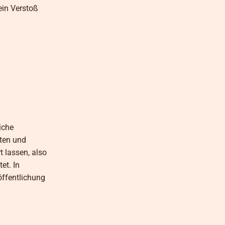
ein Verstoß
iche
lten und
t lassen, also
et. In
öffentlichung