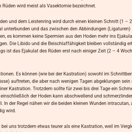
m Rüden wird meist als Vasektomie bezeichnet.
n und dem Leistenring wird durch einen kleinen Schnitt (1 – 2
mal unterbunden und das zwischen den Abbindungen (Ligaturen) 
ochen, es kommen keine Spermien aus den Hoden mehr ins Ejakula
n. Die Libido und die Beischlaffähigkeit bleiben vollständig er
ist das Ejakulat des Rüden erst nach einiger Zeit (2 – 4 Woch
tionen. Es können (wie bei der Kastration) sowohl im Schnittber
e) auftreten, die aber nach wenigen Tagen abgeklungen sein s
ner Kastration. Trotzdem sollte für zwei bis drei Tage ein Schm
einschließlich der Hoden kann abschwellend und schmerzlinder
 In der Regel nähen wir die beiden kleinen Wunden intracutan, a
ig wird.
t bei uns trotzdem etwas teurer als eine Kastration, weil im Vergl