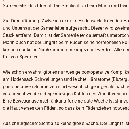
Samenleiter durchtrennt. Die Sterilisation beim Mann und bei
Zur Durchführung: Zwischen dem im Hodensack liegenden Hode
und Unterhaut der Samenleiter aufgesucht. Dieser wird zwei
Stück entfernt. Damit ist der Samenleiter dauerhaft unterbr
Mann auch hat der Eingriff beim Rüden keine hormonellen Folge
können nur keine Nachkommen mehr gezeugt werden. Allerdings 
frei von Spermien.
Wie schon erwähnt, gibt es nur wenige postoperative Komplika
am Hodensack Schwellungen und leichte Hämatome (Blutergüss
postoperativen Schmerzen sind wesentlich geringer als nach ei
verabreicht werden. Regelmäßiges Kühlen des Wundbereiches 
Eine Bewegungseinschränkung für eine gute Woche ist sinnvoll.
die Haut versenkten Fäden, so dass kein Fädenziehen notwend
Aus chirurgischer Sicht also keine große Sache. Der Eingriff is