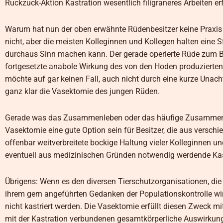
Ruckzuck-Aktion Kastration wesentlich filigraneres Arbeiten erfo
Warum hat nun der oben erwähnte Rüdenbesitzer keine Praxis 
nicht, aber die meisten Kolleginnen und Kollegen halten eine 
durchaus Sinn machen kann. Der gerade operierte Rüde zum Be
fortgesetzte anabole Wirkung des von den Hoden produzierten
möchte auf gar keinen Fall, auch nicht durch eine kurze Una
ganz klar die Vasektomie des jungen Rüden.
Gerade was das Zusammenleben oder das häufige Zusammentre
Vasektomie eine gute Option sein für Besitzer, die aus versch
offenbar weitverbreitete bockige Haltung vieler Kolleginnen u
eventuell aus medizinischen Gründen notwendig werdende Kast
Übrigens: Wenn es den diversen Tierschutzorganisationen, die di
ihrem gern angeführten Gedanken der Populationskontrolle wirk
nicht kastriert werden. Die Vasektomie erfüllt diesen Zweck mi
mit der Kastration verbundenen gesamtkörperliche Auswirkunge