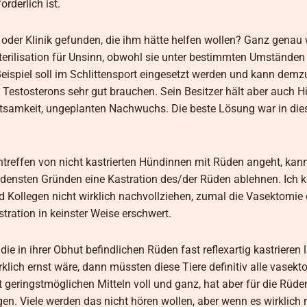
rderlich ist.
oder Klinik gefunden, die ihm hätte helfen wollen? Ganz genau 
Sterilisation für Unsinn, obwohl sie unter bestimmten Umständen
ispiel soll im Schlittensport eingesetzt werden und kann demz
 Testosterons sehr gut brauchen. Sein Besitzer hält aber auch 
chtsamkeit, ungeplanten Nachwuchs. Die beste Lösung war in die
ffen von nicht kastrierten Hündinnen mit Rüden angeht, kann
iedensten Gründen eine Kastration des/der Rüden ablehnen. Ich k
nd Kollegen nicht wirklich nachvollziehen, zumal die Vasektomie 
ration in keinster Weise erschwert.
e in ihrer Obhut befindlichen Rüden fast reflexartig kastrieren 
lich ernst wäre, dann müssten diese Tiere definitiv alle vasekt
t geringstmöglichen Mitteln voll und ganz, hat aber für die Rüde
n. Viele werden das nicht hören wollen, aber wenn es wirklich 