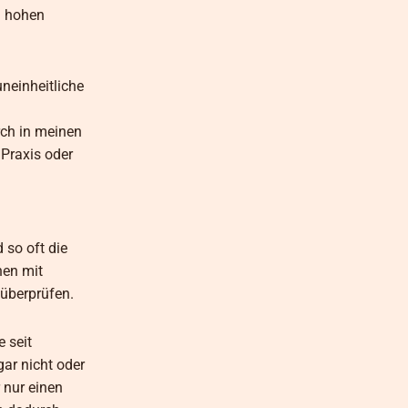
i hohen
neinheitliche
rch in meinen
Praxis oder
 so oft die
nen mit
überprüfen.
 seit
gar nicht oder
 nur einen