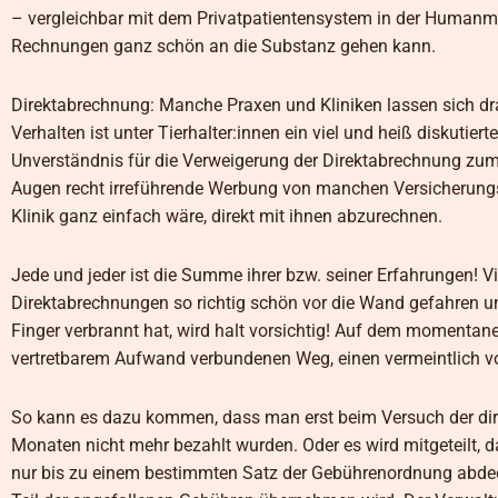
– vergleichbar mit dem Privatpatientensystem in der Humanme
Rechnungen ganz schön an die Substanz gehen kann.
Direktabrechnung: Manche Praxen und Kliniken lassen sich dra
Verhalten ist unter Tierhalter:innen ein viel und heiß diskuti
Unverständnis für die Verweigerung der Direktabrechnung zum
Augen recht irreführende Werbung von manchen Versicherungsg
Klinik ganz einfach wäre, direkt mit ihnen abzurechnen.
Jede und jeder ist die Summe ihrer bzw. seiner Erfahrungen! V
Direktabrechnungen so richtig schön vor die Wand gefahren un
Finger verbrannt hat, wird halt vorsichtig! Auf dem momentanen
vertretbarem Aufwand verbundenen Weg, einen vermeintlich v
So kann es dazu kommen, dass man erst beim Versuch der direkt
Monaten nicht mehr bezahlt wurden. Oder es wird mitgeteilt, d
nur bis zu einem bestimmten Satz der Gebührenordnung abdeckt