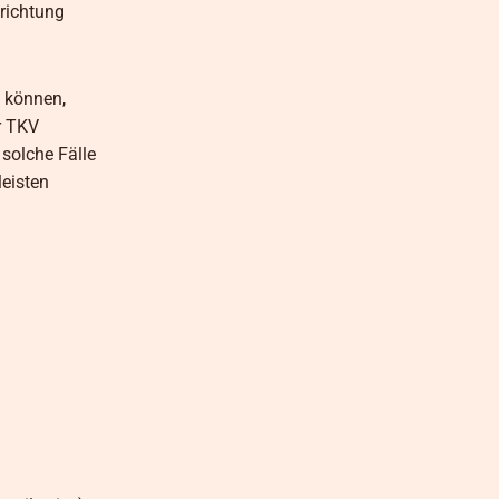
nrichtung
n können,
r TKV
 solche Fälle
leisten