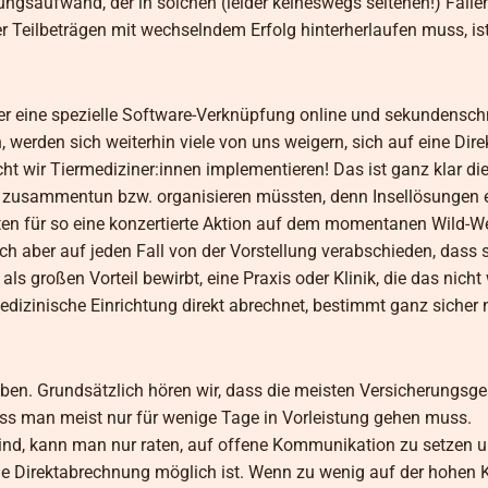
ngsaufwand, der in solchen (leider keineswegs seltenen!) Fäll
Teilbeträgen mit wechselndem Erfolg hinterherlaufen muss, is
er eine spezielle Software-Verknüpfung online und sekundenschn
rden sich weiterhin viele von uns weigern, sich auf eine Dir
ht wir Tiermediziner:innen implementieren! Das ist ganz klar di
ür zusammentun bzw. organisieren müssten, denn Insellösungen 
chten für so eine konzertierte Aktion auf dem momentanen Wild-W
ch aber auf jeden Fall von der Vorstellung verabschieden, dass s
ls großen Vorteil bewirbt, eine Praxis oder Klinik, die das nicht w
dizinische Einrichtung direkt abrechnet, bestimmt ganz sicher n
ben. Grundsätzlich hören wir, dass die meisten Versicherungsge
ass man meist nur für wenige Tage in Vorleistung gehen muss.
 sind, kann man nur raten, auf offene Kommunikation zu setzen 
e Direktabrechnung möglich ist. Wenn zu wenig auf der hohen Ka