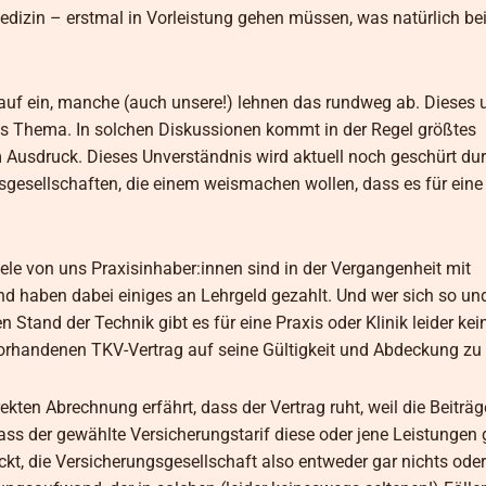
dizin – erstmal in Vorleistung gehen müssen, was natürlich be
uf ein, manche (auch unsere!) lehnen das rundweg ab. Dieses u
ertes Thema. In solchen Diskussionen kommt in der Regel größtes
 Ausdruck. Dieses Unverständnis wird aktuell noch geschürt du
esellschaften, die einem weismachen wollen, dass es für eine 
iele von uns Praxisinhaber:innen sind in der Vergangenheit mit
d haben dabei einiges an Lehrgeld gezahlt. Und wer sich so und
 Stand der Technik gibt es für eine Praxis oder Klinik leider kei
orhandenen TKV-Vertrag auf seine Gültigkeit und Abdeckung zu 
en Abrechnung erfährt, dass der Vertrag ruht, weil die Beiträge
ass der gewählte Versicherungstarif diese oder jene Leistungen 
, die Versicherungsgesellschaft also entweder gar nichts oder