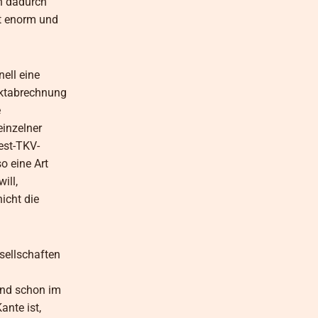
en dadurch
t enorm und
ell eine
ektabrechnung
e
einzelner
est-TKV-
o eine Art
ill,
icht die
sellschaften
und schon im
nte ist,