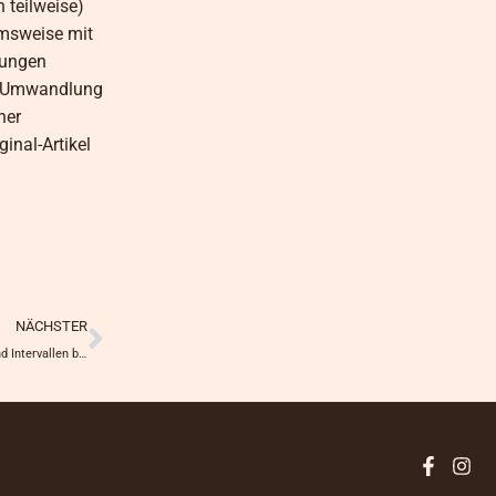
 teilweise)
hmsweise mit
hungen
ne Umwandlung
ner
inal-Artikel
Nächster
NÄCHSTER
In die Semel bis ter Quater (In die Semmel biss der Kater): Von Häufigkeiten und Intervallen bei der Medikamentengabe