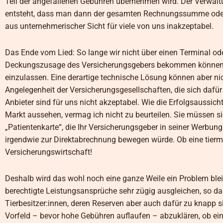
Teil der angefallenen Gebühren übernehmen wird. Der Verwaltu
entsteht, dass man dann der gesamten Rechnungssumme oder 
aus unternehmerischer Sicht für viele von uns inakzeptabel.
Das Ende vom Lied: So lange wir nicht über einen Terminal od
Deckungszusage des Versicherungsgebers bekommen können, we
einzulassen. Eine derartige technische Lösung können aber nic
Angelegenheit der Versicherungsgesellschaften, die sich daf
Anbieter sind für uns nicht akzeptabel. Wie die Erfolgsaussi
Markt aussehen, vermag ich nicht zu beurteilen. Sie müssen si
„Patientenkarte“, die Ihr Versicherungsgeber in seiner Werbung a
irgendwie zur Direktabrechnung bewegen würde. Ob eine tierme
Versicherungswirtschaft!
Deshalb wird das wohl noch eine ganze Weile ein Problem blei
berechtigte Leistungsansprüche sehr zügig ausgleichen, so d
Tierbesitzer:innen, deren Reserven aber auch dafür zu knapp
Vorfeld – bevor hohe Gebühren auflaufen – abzuklären, ob ein