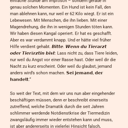
einfache Stunde am Impftisch – sondern gerade in
genau solchen Momenten. Ein Hund ist kein Fall, den
man ablehnen kann, nur weil er 62 Kilo wiegt. Er ist ein
Lebewesen. Mit Menschen, die ihn lieben. Mit einer
Magendrehung, die ihn in wenigen Stunden töten kann.
Wir haben diesen Kangal operiert. Er hat es geschafft.
Aber es war verdammt knapp. Und er hätte viel früher
Hilfe verdient gehabt. 𝘽𝙞𝙩𝙩𝙚. 𝙒𝙚𝙣𝙣 𝙙𝙪 𝙏𝙞𝙚𝙧𝙖𝙧𝙯𝙩
𝙤𝙙𝙚𝙧 𝙏𝙞𝙚𝙧ä𝙧𝙯𝙩𝙞𝙣 𝙗𝙞𝙨𝙩: Lass nicht zu, dass Tiere leiden,
nur weil du Angst vor einer Rasse hast. Oder weil dir die
Nacht zu kurz erscheint. Oder weil du glaubst, jemand
anders wird’s schon machen. 𝗦𝗲𝗶 𝗷𝗲𝗺𝗮𝗻𝗱, 𝗱𝗲𝗿
𝗵𝗮𝗻𝗱𝗲𝗹𝘁.“
So weit der Text, mit dem wir uns nun aber eingehender
beschäftigen müssen, denn er beschreibt einerseits
zutreffend, welche Dramatik durch die seit Jahren
schlimmer werdende Notdienstkrise der Tiermedizin
zwangsläufig immer wieder entstehen kann und muss,
ist aber andererseits in vielerlei Hinsicht falsch,