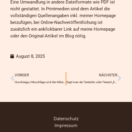
Eine Umwandlung in andere Dateiformate wie PDF ist
nicht gestattet. In Printmedien sind dem Artikel die
vollständigen Quellenangaben inkl. meiner Homepage
beizufügen, bei Online-Nachveröffentlichung ist
zusätzlich ein anklickbarer Link auf meine Homepage
oder den Original-Artikel im Blog nötig.
August 8, 2025
Prev
Näc
VORIGER
NÄCHSTER
Hundstage, Hitzschläge und der Abkühlungs-Krieg
Sagt man als Tierärztin oder Tierarzt „Es tut mir leid“, kann man dafür vor Gericht landen
Datenschutz
Impressum