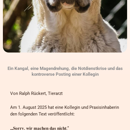
Ein Kangal, eine Magendrehung, die Notdienstkrise und das
kontroverse Posting einer Kollegin
Von Ralph Rückert, Tierarzt
Am 1. August 2025 hat eine Kollegin und Praxisinhaberin
den folgenden Text veröffentlicht:
„„𝐒𝐨𝐫𝐫𝐲, 𝐰𝐢𝐫 𝐦𝐚𝐜𝐡𝐞𝐧 𝐝𝐚𝐬 𝐧𝐢𝐜𝐡𝐭.“