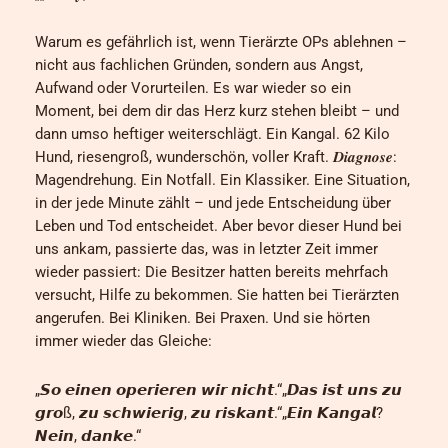
Warum es gefährlich ist, wenn Tierärzte OPs ablehnen –
nicht aus fachlichen Gründen, sondern aus Angst,
Aufwand oder Vorurteilen. Es war wieder so ein
Moment, bei dem dir das Herz kurz stehen bleibt – und
dann umso heftiger weiterschlägt. Ein Kangal. 62 Kilo
Hund, riesengroß, wunderschön, voller Kraft. 𝑫𝒊𝒂𝒈𝒏𝒐𝒔𝒆:
Magendrehung. Ein Notfall. Ein Klassiker. Eine Situation,
in der jede Minute zählt – und jede Entscheidung über
Leben und Tod entscheidet. Aber bevor dieser Hund bei
uns ankam, passierte das, was in letzter Zeit immer
wieder passiert: Die Besitzer hatten bereits mehrfach
versucht, Hilfe zu bekommen. Sie hatten bei Tierärzten
angerufen. Bei Kliniken. Bei Praxen. Und sie hörten
immer wieder das Gleiche:
„𝙎𝙤 𝙚𝙞𝙣𝙚𝙣 𝙤𝙥𝙚𝙧𝙞𝙚𝙧𝙚𝙣 𝙬𝙞𝙧 𝙣𝙞𝙘𝙝𝙩.“„𝘿𝙖𝙨 𝙞𝙨𝙩 𝙪𝙣𝙨 𝙯𝙪
𝙜𝙧𝙤ß, 𝙯𝙪 𝙨𝙘𝙝𝙬𝙞𝙚𝙧𝙞𝙜, 𝙯𝙪 𝙧𝙞𝙨𝙠𝙖𝙣𝙩.“„𝙀𝙞𝙣 𝙆𝙖𝙣𝙜𝙖𝙡?
𝙉𝙚𝙞𝙣, 𝙙𝙖𝙣𝙠𝙚.“