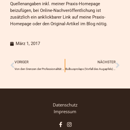
Quellenangaben inkl. meiner Praxis-Homepage
beizufügen, bei Online-Nachveröffentlichung ist
zusätzlich ein anklickbarer Link auf meine Praxis-
Homepage oder den Original-Artikel im Blog nötig.
März 1, 2017
Prev
Näc
VORIGER
NÄCHSTER
Von den Grenzen der Professionalität: Der Einfluss des Kundenverhaltens (Teil 1)
Bulbusprolaps (Vorfall des Augapfels) beim Hund
Datenschutz
Impressum