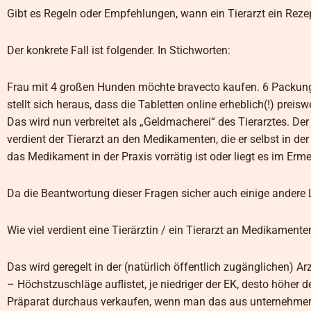
Gibt es Regeln oder Empfehlungen, wann ein Tierarzt ein Rezep
Der konkrete Fall ist folgender. In Stichworten:
Frau mit 4 großen Hunden möchte bravecto kaufen. 6 Packung
stellt sich heraus, dass die Tabletten online erheblich(!) pre
Das wird nun verbreitet als „Geldmacherei“ des Tierarztes. Der
verdient der Tierarzt an den Medikamenten, die er selbst in d
das Medikament in der Praxis vorrätig ist oder liegt es im Erm
Da die Beantwortung dieser Fragen sicher auch einige andere Le
Wie viel verdient eine Tierärztin / ein Tierarzt an Medikamen
Das wird geregelt in der (natürlich öffentlich zugänglichen) A
– Höchstzuschläge auflistet, je niedriger der EK, desto höher 
Präparat durchaus verkaufen, wenn man das aus unternehmer