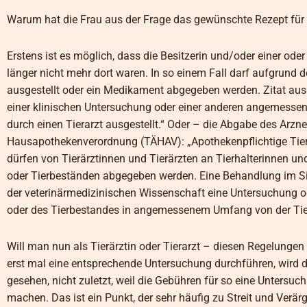
Warum hat die Frau aus der Frage das gewünschte Rezept für 
Erstens ist es möglich, dass die Besitzerin und/oder einer ode
länger nicht mehr dort waren. In so einem Fall darf aufgrund
ausgestellt oder ein Medikament abgegeben werden. Zitat aus E
einer klinischen Untersuchung oder einer anderen angemesse
durch einen Tierarzt ausgestellt.“ Oder – die Abgabe des Arznei
Hausapothekenverordnung (TÄHAV): „Apothekenpflichtige Tier
dürfen von Tierärztinnen und Tierärzten an Tierhalterinnen 
oder Tierbeständen abgegeben werden. Eine Behandlung im Sin
der veterinärmedizinischen Wissenschaft eine Untersuchung o
oder des Tierbestandes in angemessenem Umfang von der Tierä
Will man nun als Tierärztin oder Tierarzt – diesen Regelunge
erst mal eine entsprechende Untersuchung durchführen, wird d
gesehen, nicht zuletzt, weil die Gebühren für so eine Untersuc
machen. Das ist ein Punkt, der sehr häufig zu Streit und Verärg