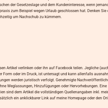
wischen der Gesetzeslage und dem Kundeninteresse, wenn jemand
raxis zum Beispiel wegen Urlaub geschlossen hat. Denken Sie
frühzeitig um Nachschub zu kümmern.
en Artikel verlinken oder ihn auf Facebook teilen. Jegliche (auch
her Form oder im Druck, ist untersagt und kann allenfalls ausna
lungen werden juristisch verfolgt. Genehmigte Nachveröffentlic
lso ohne Weglassungen, Hinzufügungen oder Hervorhebungen. Ei
dien sind dem Artikel die vollständigen Quellenangaben inkl. mei
ätzlich ein anklickbarer Link auf meine Homepage oder den Orig