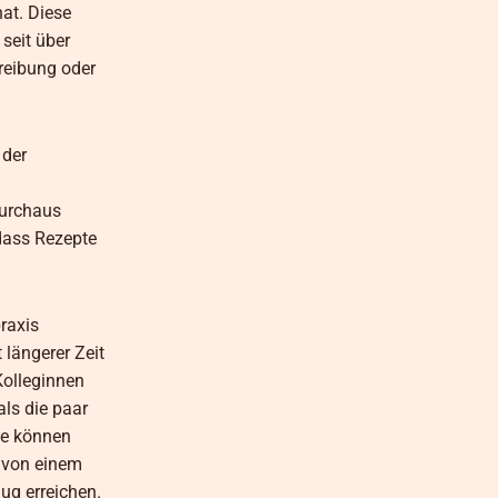
hat. Diese
 seit über
hreibung oder
 der
durchaus
 dass Rezepte
praxis
 längerer Zeit
Kolleginnen
als die paar
ie können
 von einem
ug erreichen.