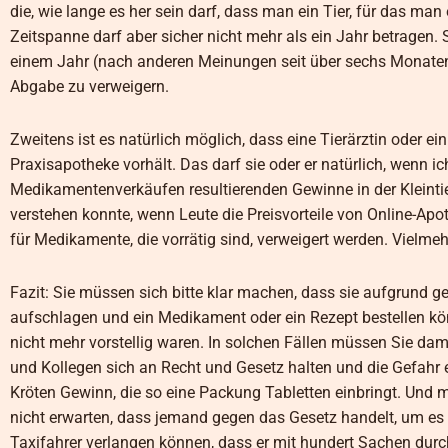
die, wie lange es her sein darf, dass man ein Tier, für das ma
Zeitspanne darf aber sicher nicht mehr als ein Jahr betragen. S
einem Jahr (nach anderen Meinungen seit über sechs Monaten) n
Abgabe zu verweigern.
Zweitens ist es natürlich möglich, dass eine Tierärztin oder ein 
Praxisapotheke vorhält. Das darf sie oder er natürlich, wenn ic
Medikamentenverkäufen resultierenden Gewinne in der Kleintie
verstehen konnte, wenn Leute die Preisvorteile von Online-Apo
für Medikamente, die vorrätig sind, verweigert werden. Vielme
Fazit: Sie müssen sich bitte klar machen, dass sie aufgrund ge
aufschlagen und ein Medikament oder ein Rezept bestellen könne
nicht mehr vorstellig waren. In solchen Fällen müssen Sie damit
und Kollegen sich an Recht und Gesetz halten und die Gefahr ei
Kröten Gewinn, die so eine Packung Tabletten einbringt. Und 
nicht erwarten, dass jemand gegen das Gesetz handelt, um e
Taxifahrer verlangen können, dass er mit hundert Sachen durch