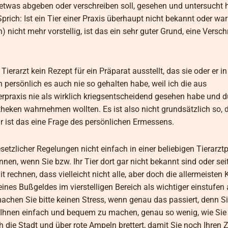
n etwas abgeben oder verschreiben soll, gesehen und untersucht 
prich: Ist ein Tier einer Praxis überhaupt nicht bekannt oder war
icht mehr vorstellig, ist das ein sehr guter Grund, eine Versc
Tierarzt kein Rezept für ein Präparat ausstellt, das sie oder er in
h persönlich es auch nie so gehalten habe, weil ich die aus
rpraxis nie als wirklich kriegsentscheidend gesehen habe und 
theken wahrnehmen wollten. Es ist also nicht grundsätzlich so,
hr ist das eine Frage des persönlichen Ermessens.
setzlicher Regelungen nicht einfach in einer beliebigen Tierarzt
n, wenn Sie bzw. Ihr Tier dort gar nicht bekannt sind oder seit
 rechnen, dass vielleicht nicht alle, aber doch die allermeisten 
nes Bußgeldes im vierstelligen Bereich als wichtiger einstufen 
machen Sie bitte keinen Stress, wenn genau das passiert, denn S
s Ihnen einfach und bequem zu machen, genau so wenig, wie Sie
 die Stadt und über rote Ampeln brettert, damit Sie noch Ihren Z