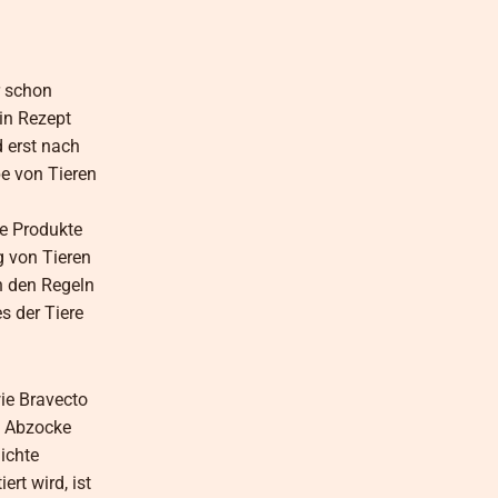
r schon
in Rezept
d erst nach
e von Tieren
e Produkte
g von Tieren
h den Regeln
s der Tiere
ie Bravecto
s Abzocke
ichte
rt wird, ist