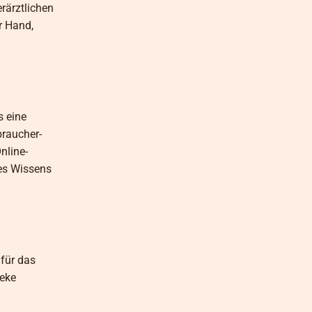
rärztlichen
r Hand,
s eine
braucher-
nline-
nes Wissens
 für das
heke