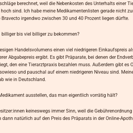
hläge berechnet, weil die Nebenkosten des Unterhalts einer Tie
och sind. Ich habe meine Medikamentenlisten gerade nicht zu
 Bravecto irgendwo zwischen 30 und 40 Prozent liegen dürfte.
illiger bis viel billiger zu bekommen?
riesigen Handelsvolumens einen viel niedrigeren Einkaufspreis al
gerer Abgabepreis ergibt. Es gibt Präparate, bei denen der Endver
iegt, den eine Tierarztpraxis bezahlen muss. Außerdem gibt es O
e sowieso und pauschal auf einem niedrigeren Niveau sind. Mei
ab wie in Deutschland.
 Medikament ausstellen, das man eigentlich vorrätig hält?
besitzer:innen keineswegs immer Sinn, weil die Gebührenordnung
 dann natürlich auf den Preis des Präparats in der Online-Apot