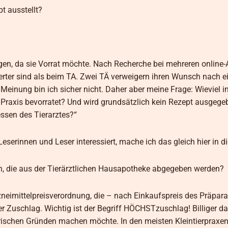
t ausstellt?
en, da sie Vorrat möchte. Nach Recherche bei mehreren online
iswerter sind als beim TA. Zwei TÄ verweigern ihren Wunsch nach 
 Meinung bin ich sicher nicht. Daher aber meine Frage: Wieviel i
er Praxis bevorratet? Und wird grundsätzlich kein Rezept ausgeg
essen des Tierarztes?“
serinnen und Leser interessiert, mache ich das gleich hier in d
ten, die aus der Tierärztlichen Hausapotheke abgegeben werden?
rzneimittelpreisverordnung, die – nach Einkaufspreis des Präpara
der Zuschlag. Wichtig ist der Begriff HÖCHSTzuschlag! Billiger d
ischen Gründen machen möchte. In den meisten Kleintierpraxe