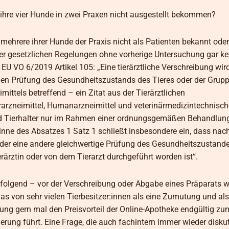
ihre vier Hunde in zwei Praxen nicht ausgestellt bekommen?
r mehrere ihrer Hunde der Praxis nicht als Patienten bekannt ode
 der gesetzlichen Regelungen ohne vorherige Untersuchung gar ke
U VO 6/2019 Artikel 105: „Eine tierärztliche Verschreibung wir
nen Prüfung des Gesundheitszustands des Tieres oder der Grupp
mittels betreffend – ein Zitat aus der Tierärztlichen
arzneimittel, Humanarzneimittel und veterinärmedizintechnisch
und Tierhalter nur im Rahmen einer ordnungsgemäßen Behandlun
ne des Absatzes 1 Satz 1 schließt insbesondere ein, dass nac
der eine andere gleichwertige Prüfung des Gesundheitszustande
rztin oder von dem Tierarzt durchgeführt worden ist“.
n folgend – vor der Verschreibung oder Abgabe eines Präparats w
as von sehr vielen Tierbesitzer:innen als eine Zumutung und al
hung gern mal den Preisvorteil der Online-Apotheke endgültig zun
erung führt. Eine Frage, die auch fachintern immer wieder diskutie