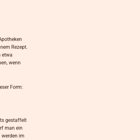
-Apotheken
einem Rezept.
n etwa
eben, wenn
ieser Form:
ts gestaffelt
arf man ein
n werden im