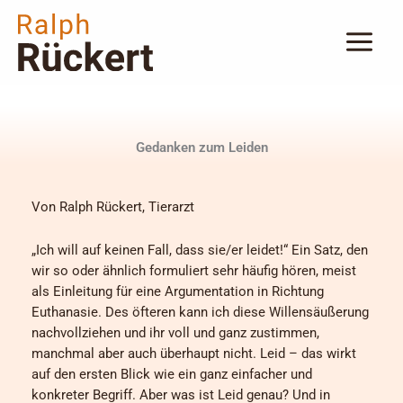
Zum
Inhalt
springen
Gedanken zum Leiden
Von Ralph Rückert, Tierarzt
„Ich will auf keinen Fall, dass sie/er leidet!“ Ein Satz, den
wir so oder ähnlich formuliert sehr häufig hören, meist
als Einleitung für eine Argumentation in Richtung
Euthanasie. Des öfteren kann ich diese Willensäußerung
nachvollziehen und ihr voll und ganz zustimmen,
manchmal aber auch überhaupt nicht. Leid – das wirkt
auf den ersten Blick wie ein ganz einfacher und
konkreter Begriff. Aber was ist Leid genau? Und in