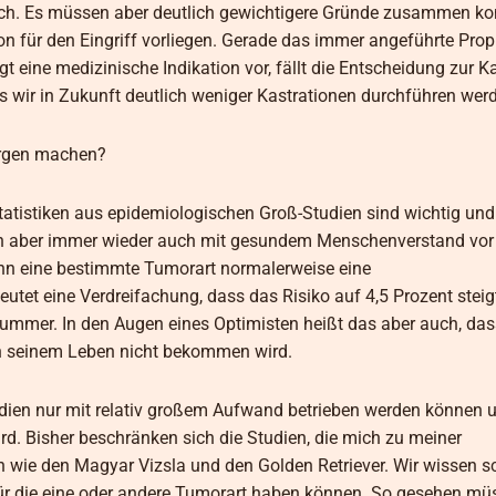
alsch. Es müssen aber deutlich gewichtigere Gründe zusammen 
tion für den Eingriff vorliegen. Gerade das immer angeführte Pro
 eine medizinische Indikation vor, fällt die Entscheidung zur Ka
s wir in Zukunft deutlich weniger Kastrationen durchführen wer
Sorgen machen?
tatistiken aus epidemiologischen Groß-Studien sind wichtig und
en aber immer wieder auch mit gesundem Menschenverstand vo
enn eine bestimmte Tumorart normalerweise eine
tet eine Verdreifachung, dass das Risiko auf 4,5 Prozent steig
ummer. In den Augen eines Optimisten heißt das aber auch, das
n seinem Leben nicht bekommen wird.
ien nur mit relativ großem Aufwand betrieben werden können 
rd. Bisher beschränken sich die Studien, die mich zu meiner
wie den Magyar Vizsla und den Golden Retriever. Wir wissen s
ür die eine oder andere Tumorart haben können. So gesehen mü