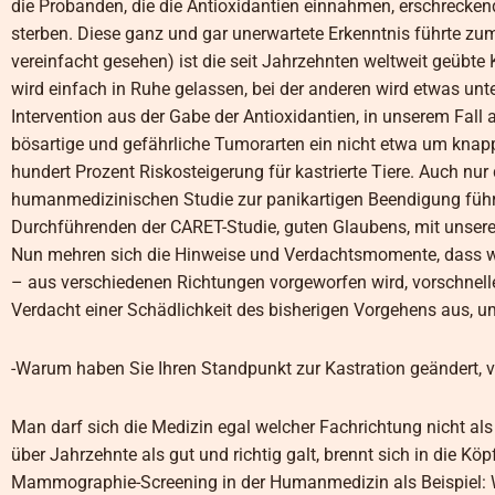
die Probanden, die die Antioxidantien einnahmen, erschrecken
sterben. Diese ganz und gar unerwartete Erkenntnis führte zu
vereinfacht gesehen) ist die seit Jahrzehnten weltweit geübte
wird einfach in Ruhe gelassen, bei der anderen wird etwas un
Intervention aus der Gabe der Antioxidantien, in unserem Fall a
bösartige und gefährliche Tumorarten ein nicht etwa um knapp 
hundert Prozent Riskosteigerung für kastrierte Tiere. Auch nur
humanmedizinischen Studie zur panikartigen Beendigung füh
Durchführenden der CARET-Studie, guten Glaubens, mit unserer 
Nun mehren sich die Hinweise und Verdachtsmomente, dass wi
– aus verschiedenen Richtungen vorgeworfen wird, vorschnelle
Verdacht einer Schädlichkeit des bisherigen Vorgehens aus, um
-Warum haben Sie Ihren Standpunkt zur Kastration geändert, vi
Man darf sich die Medizin egal welcher Fachrichtung nicht als
über Jahrzehnte als gut und richtig galt, brennt sich in die 
Mammographie-Screening in der Humanmedizin als Beispiel: Wie