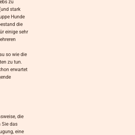
rebs zu
(und stark
Gruppe Hunde
bestand die
ür einige sehr
mehreren
u so wie die
ten zu tun.
chon erwartet
gende
sweise, die
n Sie das
ugung, eine