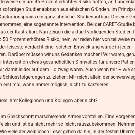
derweise ein um 46 Prozent erhöhtes Risiko hatten, an Lungenk
m sofortigen Studienabbruch aus ethischen Gründen. Im Prinzip 
 Kastrationspraxis ein ganz ähnlicher Studienaufbau: Die eine 
ternommen, eine sogenannte Intervention. Bei der CARET-Studie 
us der Kastration. Nun zeigen die aktuell vorliegenden Studien f
50 Prozent erhöhtes Risiko, nein, wir reden hier von teilweise 
 der leiseste Verdacht einer solchen Entwicklung würde in jeder
ren. Darüber müssen wir uns Gedanken machen! Wir waren, gena
Intervention etwas gesundheitlich Sinnvolles für unsere Patien
r damit leider auf dem Holzweg waren. Auch wenn mir – wie s
 Schlussfolgerungen zu ziehen: Mir reicht allein der schwerwie
 erst mal, wann immer möglich, nicht zu kastrieren.
ele Ihrer Kolleginnen und Kollegen aber nicht?
 im Gleichschritt marschierende Armee vorstellen. Eine Vorgehen
Köpfe ein und ist da nicht mehr so leicht rauszubekommen. Nehme
 viele der weiblichen Leser gehen da hin, in der festen Überze