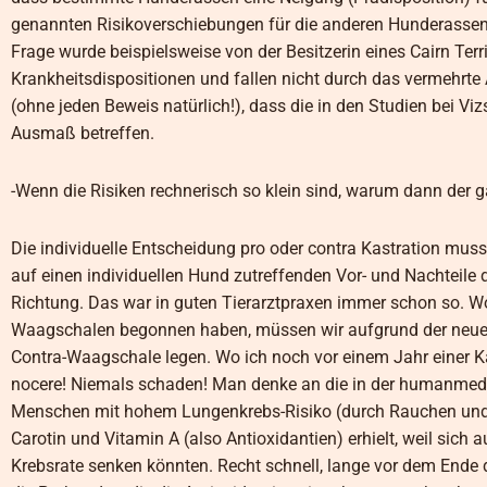
genannten Risikoverschiebungen für die anderen Hunderassen 
Frage wurde beispielsweise von der Besitzerin eines Cairn Terr
Krankheitsdispositionen und fallen nicht durch das vermehr
(ohne jeden Beweis natürlich!), dass die in den Studien bei Viz
Ausmaß betreffen.
-Wenn die Risiken rechnerisch so klein sind, warum dann der 
Die individuelle Entscheidung pro oder contra Kastration mus
auf einen individuellen Hund zutreffenden Vor- und Nachteile 
Richtung. Das war in guten Tierarztpraxen immer schon so. W
Waagschalen begonnen haben, müssen wir aufgrund der neuen E
Contra-Waagschale legen. Wo ich noch vor einem Jahr einer Ka
nocere! Niemals schaden! Man denke an die in der humanmedi
Menschen mit hohem Lungenkrebs-Risiko (durch Rauchen und As
Carotin und Vitamin A (also Antioxidantien) erhielt, weil sich
Krebsrate senken könnten. Recht schnell, lange vor dem Ende d