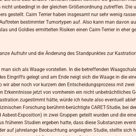
nicht unbedingt in der gleichen Größenordnung zutreffen. Die 
iers gestellt. Cairn Terrier haben insgesamt nur sehr wenig rasse
te Auftreten bestimmter Tumortypen auf. Also kann man davon a
slas und Goldies ermittelten Risiken einen Cairn-Terrier in eher 
ganze Aufruhr und die Änderung des Standpunktes zur Kastratio
s man sich als Waage vorstellen. In die betreffenden Waagschal
des Eingriffs gelegt und am Ende neigt sich die Waage in die ein
o wir aber noch vor kurzem den Entscheidungsprozess mit zwei 
rkenntnisse jetzt von vornherein ein nicht unbeträchtliches Ge
stration zugestimmt hätte, würde ich heute also eventuell ableh
zinischen Forschung berühmt-berüchtigte CARET-Studie, bei de
best-Exposition) in zwei Gruppen geteilt wurden und die eine
 aus früheren Studien ergeben hatte, dass diese Substanzen eventu
er auf jahrelange Beobachtung angelegten Studie, stellte sich 