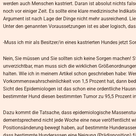
werden auch Menschen kastriert. Daran ist absolut nichts f
noch vor einiger Zeit. Es sollte eine klare medizinische Indika
Argument ist nach Lage der Dinge nicht mehr ausreichend. Liegt
Unter den genannten Voraussetzungen ist es aber logisch, das
-Muss ich mir als Besitzer/in eines kastrierten Hundes jetzt 
Nein, Sie müssen und Sie sollten sich keine Sorgen machen! S
unverzichtbar, man muss sich die wirklichen Größenordnung
halten. Wie ich in meinem Artikel schon geschrieben habe: W
Vorkommenswahrscheinlichkeit von 1,5 Prozent hat, dann bedeu
Sicht des Epidemiologen ist das schon eine ordentliche Hausn
bestimmter Hund diesen bestimmten Tumor zu 95,5 Prozent i
Dazu kommt die Tatsache, dass epidemiologische Massenstud
dementsprechend nicht jede Woche eine neue veröffentlicht wi
Positionsänderung bewegt haben, auf bestimmte Hunderassen 
dass bestimmte Hunderassen eine Neigung (Prädisposition) f