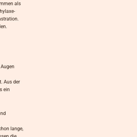
kommen als
phylaxe-
stration.
den.
r Augen
t. Aus der
s ein
und
chon lange,
ssen die