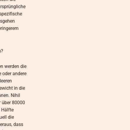
ursprüngliche
spezifische
usgehen
geringerem
n?
en werden die
e oder andere
leeren
wicht in die
nen. Nihil
r über 80000
 Hälfte
ell die
heraus, dass