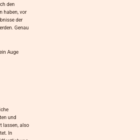
ach den
n haben, vor
bnisse der
werden. Genau
 ein Auge
iche
lten und
t lassen, also
et. In