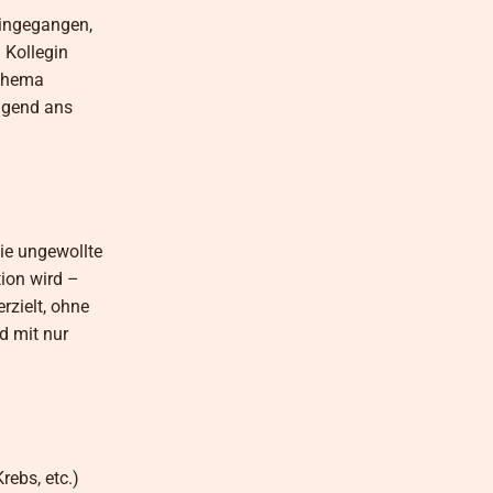
eingegangen,
 Kollegin
 Thema
ingend ans
die ungewollte
ion wird –
rzielt, ohne
d mit nur
rebs, etc.)