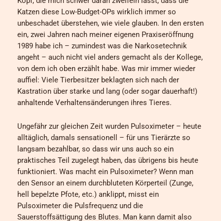
Kopf, die mich schwer daran zweifeln lässt, dass die
Katzen diese Low-Budget-OPs wirklich immer so
unbeschadet überstehen, wie viele glauben. In den ersten
ein, zwei Jahren nach meiner eigenen Praxiseröffnung
1989 habe ich – zumindest was die Narkosetechnik
angeht – auch nicht viel anders gemacht als der Kollege,
von dem ich oben erzählt habe. Was mir immer wieder
auffiel: Viele Tierbesitzer beklagten sich nach der
Kastration über starke und lang (oder sogar dauerhaft!)
anhaltende Verhaltensänderungen ihres Tieres.
Ungefähr zur gleichen Zeit wurden Pulsoximeter – heute
alltäglich, damals sensationell – für uns Tierärzte so
langsam bezahlbar, so dass wir uns auch so ein
praktisches Teil zugelegt haben, das übrigens bis heute
funktioniert. Was macht ein Pulsoximeter? Wenn man
den Sensor an einem durchbluteten Körperteil (Zunge,
hell bepelzte Pfote, etc.) anklippt, misst ein
Pulsoximeter die Pulsfrequenz und die
Sauerstoffsättigung des Blutes. Man kann damit also