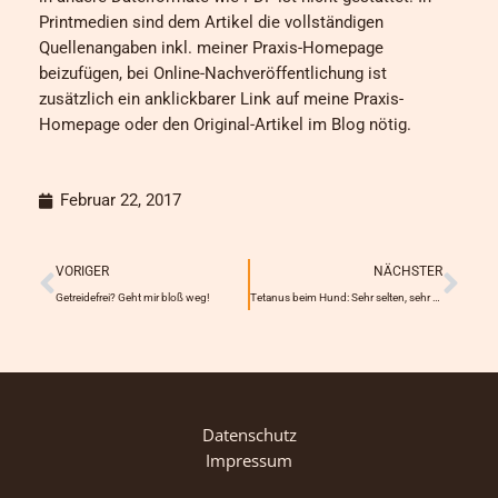
Printmedien sind dem Artikel die vollständigen
Quellenangaben inkl. meiner Praxis-Homepage
beizufügen, bei Online-Nachveröffentlichung ist
zusätzlich ein anklickbarer Link auf meine Praxis-
Homepage oder den Original-Artikel im Blog nötig.
Februar 22, 2017
Prev
Näc
VORIGER
NÄCHSTER
Getreidefrei? Geht mir bloß weg!
Tetanus beim Hund: Sehr selten, sehr gefährlich!
Datenschutz
Impressum