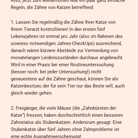
Also, jetzt zum wiederholten Mal ein paar ganz einfache
Regeln, die Zähne von Katzen betreffend:
1. Lassen Sie regelmäßig die Zähne Ihrer Katze von
Ihrem Tierarzt kontrollieren! In den ersten fünf
Lebensjahren ist einmal pro Jahr (also im Rahmen des
sowieso notwendigen Jahres-CheckUps) ausreichend,
danach wären kürzere Abstände zur Vermeidung von
monatelangen Leidenszuständen durchaus angebracht.
Wird in einer Praxis bei einer Routineuntersuchung
(besser noch: bei jeder Untersuchung!) nicht
genauestens auf die Zähne geschaut, können Sie als
Katzenbesitzer, der für sein Tier nur das Beste will, auch
gleich wieder gehen.
2. Freigänger, die viele Mäuse (die „Zahnbürsten der
Katze“) fressen, haben durchschnittlich einen besseren
Zahnstatus als Stubenkatzen. Andersrum gesagt: Eine
Stubenkatze über fünf Jahren ohne Zahnprobleme ist
eine echte Ausnahmeerscheinung!