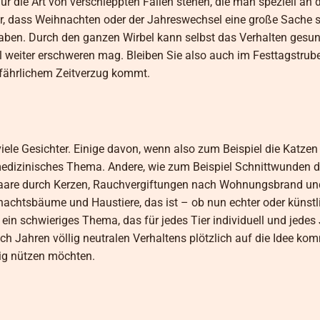
ür die Art von verschleppten Fällen stehen, die man speziell an 
lar, dass Weihnachten oder der Jahreswechsel eine große Sache 
aben. Durch den ganzen Wirbel kann selbst das Verhalten gesun
 weiter erschweren mag. Bleiben Sie also auch im Festtagstrube
fährlichem Zeitverzug kommt.
le Gesichter. Einige davon, wenn also zum Beispiel die Katzen 
edizinisches Thema. Andere, wie zum Beispiel Schnittwunden 
aare durch Kerzen, Rauchvergiftungen nach Wohnungsbrand un
nachtsbäume und Haustiere, das ist – ob nun echter oder künst
ein schwieriges Thema, das für jedes Tier individuell und jedes
h Jahren völlig neutralen Verhaltens plötzlich auf die Idee ko
big nützen möchten.