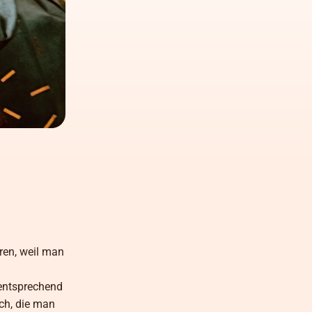
ren, weil man
 entsprechend
ch, die man