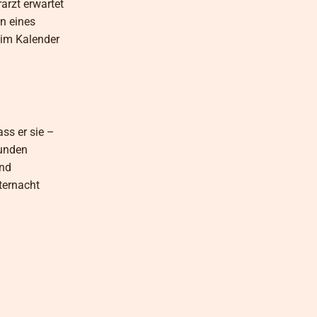
arzt erwartet
n eines
 im Kalender
ass er sie –
sunden
und
ternacht