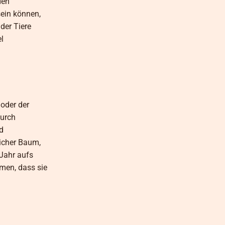
den
sein können,
der Tiere
l
oder der
durch
d
licher Baum,
 Jahr aufs
mmen, dass sie