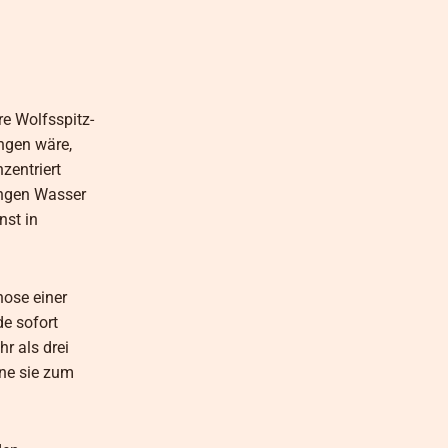
re Wolfsspitz-
ngen wäre,
zentriert
engen Wasser
nst in
nose einer
de sofort
hr als drei
hne sie zum