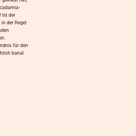
acadamia-
Ist der
in der Regel
nden
en.
ndnis für den
hlich banal