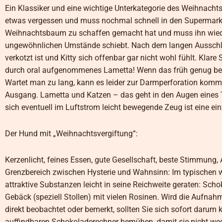
Ein Klassiker und eine wichtige Unterkategorie des Weihnach
etwas vergessen und muss nochmal schnell in den Supermarkt.
Weihnachtsbaum zu schaffen gemacht hat und muss ihn wieder 
ungewöhnlichen Umstände schiebt. Nach dem langen Ausschlaf
verkotzt ist und Kitty sich offenbar gar nicht wohl fühlt. Kla
durch oral aufgenommenes Lametta! Wenn das früh genug bemer
Wartet man zu lang, kann es leider zur Darmperforation kommen
Ausgang. Lametta und Katzen – das geht in den Augen eines Ti
sich eventuell im Luftstrom leicht bewegende Zeug ist eine ei
Der Hund mit „Weihnachtsvergiftung“:
Kerzenlicht, feines Essen, gute Gesellschaft, beste Stimmung,
Grenzbereich zwischen Hysterie und Wahnsinn: Im typischen w
attraktive Substanzen leicht in seine Reichweite geraten: S
Gebäck (speziell Stollen) mit vielen Rosinen. Wird die Aufn
direkt beobachtet oder bemerkt, sollten Sie sich sofort darum
auffindbaren Schokoladerechner bemühen, damit sie nicht weg