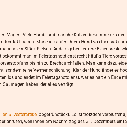
 den Magen. Viele Hunde und manche Katzen bekommen zu den 
inen Kontakt haben. Manche kaufen ihrem Hund so einen vakuum
manche ein Stück Fleisch. Andere geben leckere Essensreste w
 bekommt man im Feiertagsnotdienst recht häufig Tiere vorgestel
tverstopfung bis hin zu Brechdurchfällen. Man kann dazu eigen
t, sondern reine Vermenschlichung. Klar, der Hund findet es ho
n los und endet im Feiertagsnotdienst, war es halt ein Ende m
m Saumagen haben, der alles verträgt.
len Silvesterartikel
abgefrühstückt. Es ist trotzdem verblüffend, 
der anrufen, weil Ihnen am Nachmittag des 31. Dezembers einfäll