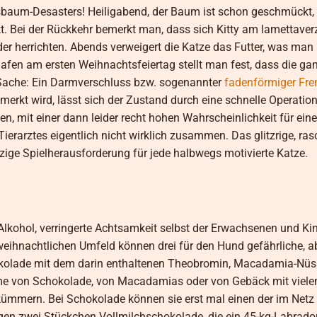
tsbaum-Desasters! Heiligabend, der Baum ist schon geschmückt,
 Bei der Rückkehr bemerkt man, dass sich Kitty am lamettaverz
herrichten. Abends verweigert die Katze das Futter, was man 
en am ersten Weihnachtsfeiertag stellt man fest, dass die ga
re Sache: Ein Darmverschluss bzw. sogenannter
fadenförmiger Fr
kt wird, lässt sich der Zustand durch eine schnelle Operatio
, mit einer dann leider recht hohen Wahrscheinlichkeit für eine
erarztes eigentlich nicht wirklich zusammen. Das glitzrige, ras
nzige Spielherausforderung für jede halbwegs motivierte Katze.
 Alkohol, verringerte Achtsamkeit selbst der Erwachsenen und Ki
eihnachtlichen Umfeld können drei für den Hund gefährliche, a
chokolade mit dem darin enthaltenen Theobromin, Macadamia-Nü
ahme von Schokolade, von Macadamias oder von Gebäck mit viele
 kümmern. Bei Schokolade können sie erst mal einen der im Netz
en zwei Stückchen Vollmilchschokolade, die ein 45-kg-Labrador