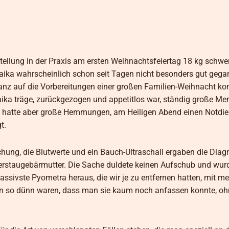
rstellung in der Praxis am ersten Weihnachtsfeiertag 18 kg schwe
ika wahrscheinlich schon seit Tagen nicht besonders gut gega
 ganz auf die Vorbereitungen einer großen Familien-Weihnacht kon
ika träge, zurückgezogen und appetitlos war, ständig große M
n hatte aber große Hemmungen, am Heiligen Abend einen Notdie
t.
hung, die Blutwerte und ein Bauch-Ultraschall ergaben die Diag
iterstaugebärmutter. Die Sache duldete keinen Aufschub und wur
massivste Pyometra heraus, die wir je zu entfernen hatten, mit me
chon so dünn waren, dass man sie kaum noch anfassen konnte, o