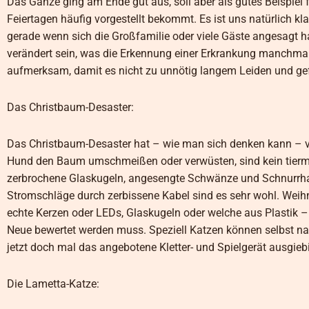
Das Ganze ging am Ende gut aus, soll aber als gutes Beispiel f
Feiertagen häufig vorgestellt bekommt. Es ist uns natürlich k
gerade wenn sich die Großfamilie oder viele Gäste angesagt h
verändert sein, was die Erkennung einer Erkrankung manchmal
aufmerksam, damit es nicht zu unnötig langem Leiden und ge
Das Christbaum-Desaster:
Das Christbaum-Desaster hat – wie man sich denken kann – vie
Hund den Baum umschmeißen oder verwüsten, sind kein tierm
zerbrochene Glaskugeln, angesengte Schwänze und Schnurrh
Stromschläge durch zerbissene Kabel sind es sehr wohl. Weih
echte Kerzen oder LEDs, Glaskugeln oder welche aus Plastik – 
Neue bewertet werden muss. Speziell Katzen können selbst nac
jetzt doch mal das angebotene Kletter- und Spielgerät ausgie
Die Lametta-Katze: