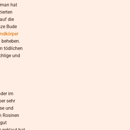
 man hat
ierten
auf die
nze Bude
emdkörper
n beheben.
n tödlichen
chlige und
nder im
ber sehr
sse und
n Rosinen
 gut
 geklaut hat,