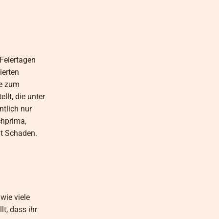
Feiertagen
ierten
ie zum
lt, die unter
tlich nur
chprima,
it Schaden.
wie viele
t, dass ihr