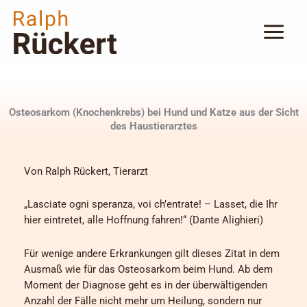
Zum
Inhalt
springen
Osteosarkom (Knochenkrebs) bei Hund und Katze aus der Sicht
des Haustierarztes
Von Ralph Rückert, Tierarzt
„Lasciate ogni speranza, voi ch’entrate! – Lasset, die Ihr
hier eintretet, alle Hoffnung fahren!“ (Dante Alighieri)
Für wenige andere Erkrankungen gilt dieses Zitat in dem
Ausmaß wie für das Osteosarkom beim Hund. Ab dem
Moment der Diagnose geht es in der überwältigenden
Anzahl der Fälle nicht mehr um Heilung, sondern nur