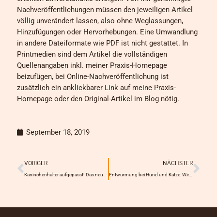
Nachveröffentlichungen müssen den jeweiligen Artikel
völlig unverändert lassen, also ohne Weglassungen,
Hinzufügungen oder Hervorhebungen. Eine Umwandlung
in andere Dateiformate wie PDF ist nicht gestattet. In
Printmedien sind dem Artikel die vollständigen
Quellenangaben inkl. meiner Praxis-Homepage
beizufügen, bei Online-Nachveröffentlichung ist
zusätzlich ein anklickbarer Link auf meine Praxis-
Homepage oder den Original-Artikel im Blog nötig.
September 18, 2019
Prev
Näc
VORIGER
NÄCHSTER
Kaninchenhalter aufgepasst! Das neue Merkblatt der Tierärztlichen Vereinigung für Tierschutz (TVT)
Entwurmung bei Hund und Katze: Wir müssen leider nochmal drüber reden!