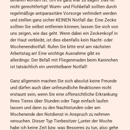
befallen worden ist. Um es ganz klar zu sagen: Das ist
nicht gerechtfertigt! Wurm- und Flohbefall sollten durch
regelmäßige antiparasitäre Vorsorge verhindert werden
und stellen ganz sicher KEINEN Notfall dar. Eine Zecke
sollten Sie selbst entfernen können; lassen Sie sich von
uns zeigen, wie das geht. Wenn dabei ein Zeckenkopf in
der Haut verbleibt, ist dies ebenfalls kein Nacht- oder
Wochenendnotfall. Rufen Sie bitte erst am nächsten
Arbeitstag an! Eine wichtige Ausnahme gibt es
allerdings: Der Befall mit Fliegenmaden beim Kaninchen
ist tatsächlich ein unmittelbarer Notfall!
Ganz allgemein machen Sie sich absolut keine Freunde
und dürfen auch über unfreundliche Reaktionen nicht
erstaunt sein, wenn Sie eine offensichtliche Erkrankung
Ihres Tieres über Stunden oder Tage einfach laufen
lassen und dann zu den Nachtstunden oder am
Wochenende den Notdienst in Anspruch zu nehmen
versuchen. Dieser Typ Tierbesitzer („unter der Woche
habe ich keine Zeit bzw. was Besseres zu tun, also gehe