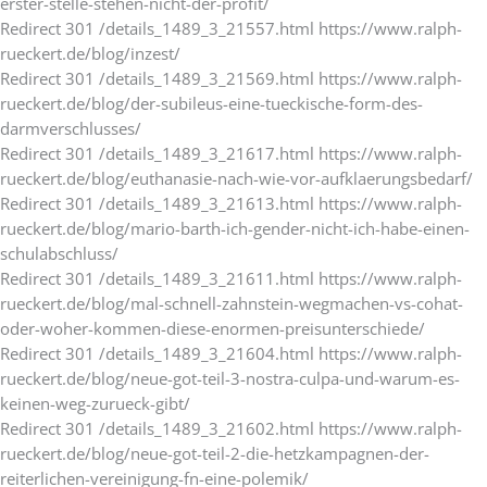
erster-stelle-stehen-nicht-der-profit/
Redirect 301 /details_1489_3_21557.html https://www.ralph-
rueckert.de/blog/inzest/
Redirect 301 /details_1489_3_21569.html https://www.ralph-
rueckert.de/blog/der-subileus-eine-tueckische-form-des-
darmverschlusses/
Redirect 301 /details_1489_3_21617.html https://www.ralph-
rueckert.de/blog/euthanasie-nach-wie-vor-aufklaerungsbedarf/
Redirect 301 /details_1489_3_21613.html https://www.ralph-
rueckert.de/blog/mario-barth-ich-gender-nicht-ich-habe-einen-
schulabschluss/
Redirect 301 /details_1489_3_21611.html https://www.ralph-
rueckert.de/blog/mal-schnell-zahnstein-wegmachen-vs-cohat-
oder-woher-kommen-diese-enormen-preisunterschiede/
Redirect 301 /details_1489_3_21604.html https://www.ralph-
rueckert.de/blog/neue-got-teil-3-nostra-culpa-und-warum-es-
keinen-weg-zurueck-gibt/
Redirect 301 /details_1489_3_21602.html https://www.ralph-
rueckert.de/blog/neue-got-teil-2-die-hetzkampagnen-der-
reiterlichen-vereinigung-fn-eine-polemik/