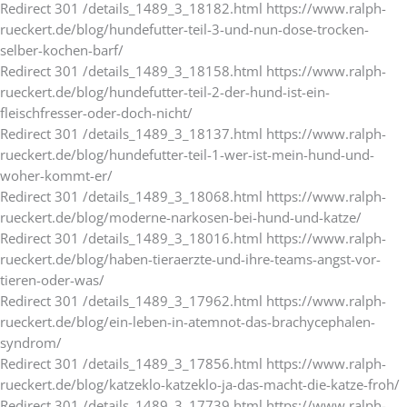
Redirect 301 /details_1489_3_18182.html https://www.ralph-
rueckert.de/blog/hundefutter-teil-3-und-nun-dose-trocken-
selber-kochen-barf/
Redirect 301 /details_1489_3_18158.html https://www.ralph-
rueckert.de/blog/hundefutter-teil-2-der-hund-ist-ein-
fleischfresser-oder-doch-nicht/
Redirect 301 /details_1489_3_18137.html https://www.ralph-
rueckert.de/blog/hundefutter-teil-1-wer-ist-mein-hund-und-
woher-kommt-er/
Redirect 301 /details_1489_3_18068.html https://www.ralph-
rueckert.de/blog/moderne-narkosen-bei-hund-und-katze/
Redirect 301 /details_1489_3_18016.html https://www.ralph-
rueckert.de/blog/haben-tieraerzte-und-ihre-teams-angst-vor-
tieren-oder-was/
Redirect 301 /details_1489_3_17962.html https://www.ralph-
rueckert.de/blog/ein-leben-in-atemnot-das-brachycephalen-
syndrom/
Redirect 301 /details_1489_3_17856.html https://www.ralph-
rueckert.de/blog/katzeklo-katzeklo-ja-das-macht-die-katze-froh/
Redirect 301 /details_1489_3_17739.html https://www.ralph-