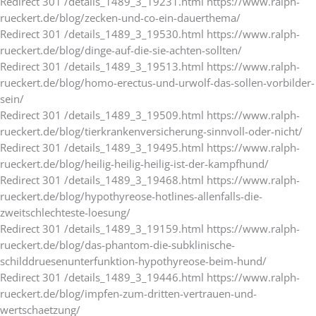
Redirect 301 /details_1489_3_19231.html https://www.ralph-
rueckert.de/blog/zecken-und-co-ein-dauerthema/
Redirect 301 /details_1489_3_19530.html https://www.ralph-
rueckert.de/blog/dinge-auf-die-sie-achten-sollten/
Redirect 301 /details_1489_3_19513.html https://www.ralph-
rueckert.de/blog/homo-erectus-und-urwolf-das-sollen-vorbilder-
sein/
Redirect 301 /details_1489_3_19509.html https://www.ralph-
rueckert.de/blog/tierkrankenversicherung-sinnvoll-oder-nicht/
Redirect 301 /details_1489_3_19495.html https://www.ralph-
rueckert.de/blog/heilig-heilig-heilig-ist-der-kampfhund/
Redirect 301 /details_1489_3_19468.html https://www.ralph-
rueckert.de/blog/hypothyreose-hotlines-allenfalls-die-
zweitschlechteste-loesung/
Redirect 301 /details_1489_3_19159.html https://www.ralph-
rueckert.de/blog/das-phantom-die-subklinische-
schilddruesenunterfunktion-hypothyreose-beim-hund/
Redirect 301 /details_1489_3_19446.html https://www.ralph-
rueckert.de/blog/impfen-zum-dritten-vertrauen-und-
wertschaetzung/