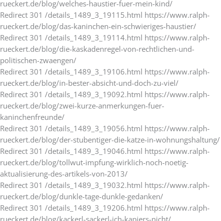
rueckert.de/blog/welches-haustier-fuer-mein-kind/
Redirect 301 /details_1489_3_19115.html https://www.ralph-
rueckert.de/blog/das-kaninchen-ein-schwieriges-haustier/
Redirect 301 /details_1489_3_19114.html https://www.ralph-
rueckert.de/blog/die-kaskadenregel-von-rechtlichen-und-
politischen-zwaengen/
Redirect 301 /details_1489_3_19106.html https://www.ralph-
rueckert.de/blog/in-bester-absicht-und-doch-zu-viel/
Redirect 301 /details_1489_3_19092.html https://www.ralph-
rueckert.de/blog/zwei-kurze-anmerkungen-fuer-
kaninchenfreunde/
Redirect 301 /details_1489_3_19056.html https://www.ralph-
rueckert.de/blog/der-stubentiger-die-katze-in-wohnungshaltung/
Redirect 301 /details_1489_3_19046.html https://www.ralph-
rueckert.de/blog/tollwut-impfung-wirklich-noch-noetig-
aktualisierung-des-artikels-von-2013/
Redirect 301 /details_1489_3_19032.html https://www.ralph-
rueckert.de/blog/dunkle-tage-dunkle-gedanken/
Redirect 301 /details_1489_3_19206.html https://www.ralph-
rueckert.de/blog/kackerl-sackerl-ich-kapiers-nicht/