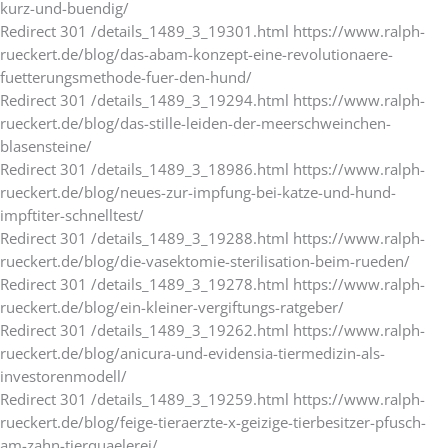
kurz-und-buendig/
Redirect 301 /details_1489_3_19301.html https://www.ralph-
rueckert.de/blog/das-abam-konzept-eine-revolutionaere-
fuetterungsmethode-fuer-den-hund/
Redirect 301 /details_1489_3_19294.html https://www.ralph-
rueckert.de/blog/das-stille-leiden-der-meerschweinchen-
blasensteine/
Redirect 301 /details_1489_3_18986.html https://www.ralph-
rueckert.de/blog/neues-zur-impfung-bei-katze-und-hund-
impftiter-schnelltest/
Redirect 301 /details_1489_3_19288.html https://www.ralph-
rueckert.de/blog/die-vasektomie-sterilisation-beim-rueden/
Redirect 301 /details_1489_3_19278.html https://www.ralph-
rueckert.de/blog/ein-kleiner-vergiftungs-ratgeber/
Redirect 301 /details_1489_3_19262.html https://www.ralph-
rueckert.de/blog/anicura-und-evidensia-tiermedizin-als-
investorenmodell/
Redirect 301 /details_1489_3_19259.html https://www.ralph-
rueckert.de/blog/feige-tieraerzte-x-geizige-tierbesitzer-pfusch-
am-zahn-tierquaelerei/