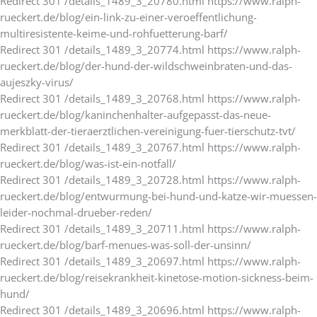
Redirect 301 /details_1489_3_20780.html https://www.ralph-
rueckert.de/blog/ein-link-zu-einer-veroeffentlichung-
multiresistente-keime-und-rohfuetterung-barf/
Redirect 301 /details_1489_3_20774.html https://www.ralph-
rueckert.de/blog/der-hund-der-wildschweinbraten-und-das-
aujeszky-virus/
Redirect 301 /details_1489_3_20768.html https://www.ralph-
rueckert.de/blog/kaninchenhalter-aufgepasst-das-neue-
merkblatt-der-tieraerztlichen-vereinigung-fuer-tierschutz-tvt/
Redirect 301 /details_1489_3_20767.html https://www.ralph-
rueckert.de/blog/was-ist-ein-notfall/
Redirect 301 /details_1489_3_20728.html https://www.ralph-
rueckert.de/blog/entwurmung-bei-hund-und-katze-wir-muessen-
leider-nochmal-drueber-reden/
Redirect 301 /details_1489_3_20711.html https://www.ralph-
rueckert.de/blog/barf-menues-was-soll-der-unsinn/
Redirect 301 /details_1489_3_20697.html https://www.ralph-
rueckert.de/blog/reisekrankheit-kinetose-motion-sickness-beim-
hund/
Redirect 301 /details_1489_3_20696.html https://www.ralph-