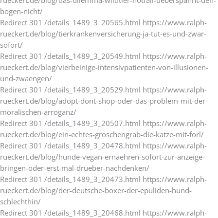
rueckert.de/blog/das-dilemma-wildtier-notfall-ueberspannt-den-
bogen-nicht/
Redirect 301 /details_1489_3_20565.html https://www.ralph-
rueckert.de/blog/tierkrankenversicherung-ja-tut-es-und-zwar-
sofort/
Redirect 301 /details_1489_3_20549.html https://www.ralph-
rueckert.de/blog/vierbeinige-intensivpatienten-von-illusionen-
und-zwaengen/
Redirect 301 /details_1489_3_20529.html https://www.ralph-
rueckert.de/blog/adopt-dont-shop-oder-das-problem-mit-der-
moralischen-arroganz/
Redirect 301 /details_1489_3_20507.html https://www.ralph-
rueckert.de/blog/ein-echtes-groschengrab-die-katze-mit-forl/
Redirect 301 /details_1489_3_20478.html https://www.ralph-
rueckert.de/blog/hunde-vegan-ernaehren-sofort-zur-anzeige-
bringen-oder-erst-mal-drueber-nachdenken/
Redirect 301 /details_1489_3_20473.html https://www.ralph-
rueckert.de/blog/der-deutsche-boxer-der-epuliden-hund-
schlechthin/
Redirect 301 /details_1489_3_20468.html https://www.ralph-