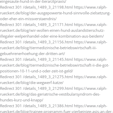
eingesaute-hund-in-der-tierarztpraxis/
Redirect 301 /details_1489_3_21198.html https://www.ralph-
rueckert.de/blog/der-ausgepowerte-hund-sinnvolle-zielsetzung-
oder-eher-ein-missverstaendnis/
Redirect 301 /details_1489_3_21171.html https://www.ralph-
rueckert.de/blog/wir-wollen-einen-hund-auslandstierschutz-
illegaler-welpenhandel-oder-eine-kombination-aus-beidem/
Redirect 301 /details_1489_3_21156.html https://www.ralph-
rueckert.de/blog/tiermedizinische-betriebswirtschaft-iii-
gebuehrenerhoehung-der-dritten-art/
Redirect 301 /details_1489_3_21145.html https://www.ralph-
rueckert.de/blog/tiermedizinische-betriebswirtschaft-ii-die-got-
positionen-10-11-und-z-oder-zeit-ist-geld/
Redirect 301 /details_1489_3_21275.html https://www.ralph-
rueckert.de/blog/die-wegwerf-katze/
Redirect 301 /details_1489_3_21299.html https://www.ralph-
rueckert.de/blog/das-geriatrische-vestibularsyndrom-des-
hundes-kurz-und-knapp/
Redirect 301 /details_1489_3_21386.html https://www.ralph-
rueckert.de/blog/trainee-programm-fuer-vierbeinige-asis-an-der-