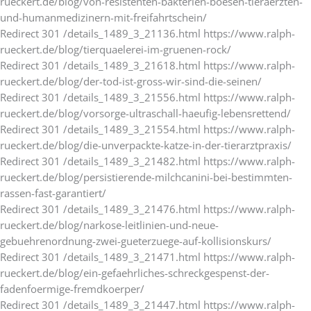
rueckert.de/blog/von-resistenten-bakterien-boesen-tieraerzten-
und-humanmedizinern-mit-freifahrtschein/
Redirect 301 /details_1489_3_21136.html https://www.ralph-
rueckert.de/blog/tierquaelerei-im-gruenen-rock/
Redirect 301 /details_1489_3_21618.html https://www.ralph-
rueckert.de/blog/der-tod-ist-gross-wir-sind-die-seinen/
Redirect 301 /details_1489_3_21556.html https://www.ralph-
rueckert.de/blog/vorsorge-ultraschall-haeufig-lebensrettend/
Redirect 301 /details_1489_3_21554.html https://www.ralph-
rueckert.de/blog/die-unverpackte-katze-in-der-tierarztpraxis/
Redirect 301 /details_1489_3_21482.html https://www.ralph-
rueckert.de/blog/persistierende-milchcanini-bei-bestimmten-
rassen-fast-garantiert/
Redirect 301 /details_1489_3_21476.html https://www.ralph-
rueckert.de/blog/narkose-leitlinien-und-neue-
gebuehrenordnung-zwei-gueterzuege-auf-kollisionskurs/
Redirect 301 /details_1489_3_21471.html https://www.ralph-
rueckert.de/blog/ein-gefaehrliches-schreckgespenst-der-
fadenfoermige-fremdkoerper/
Redirect 301 /details_1489_3_21447.html https://www.ralph-