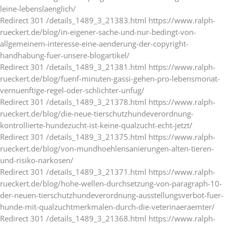
leine-lebenslaenglich/
Redirect 301 /details_1489_3_21383.html https://www.ralph-
rueckert.de/blog/in-eigener-sache-und-nur-bedingt-von-
allgemeinem-interesse-eine-aenderung-der-copyright-
handhabung-fuer-unsere-blogartikel/
Redirect 301 /details_1489_3_21381.html https://www.ralph-
rueckert.de/blog/fuenf-minuten-gassi-gehen-pro-lebensmonat-
vernuenftige-regel-oder-schlichter-unfug/
Redirect 301 /details_1489_3_21378.html https://www.ralph-
rueckert.de/blog/die-neue-tierschutzhundeverordnung-
kontrollierte-hundezucht-ist-keine-qualzucht-echt-jetzt/
Redirect 301 /details_1489_3_21375.html https://www.ralph-
rueckert.de/blog/von-mundhoehlensanierungen-alten-tieren-
und-risiko-narkosen/
Redirect 301 /details_1489_3_21371.html https://www.ralph-
rueckert.de/blog/hohe-wellen-durchsetzung-von-paragraph-10-
der-neuen-tierschutzhundeverordnung-ausstellungsverbot-fuer-
hunde-mit-qualzuchtmerkmalen-durch-die-veterinaeraemter/
Redirect 301 /details_1489_3_21368.html https://www.ralph-