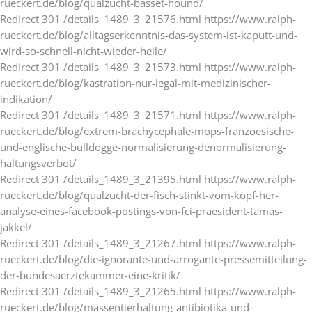
rueckert.de/blog/qualzucht-basset-hound/
Redirect 301 /details_1489_3_21576.html https://www.ralph-
rueckert.de/blog/alltagserkenntnis-das-system-ist-kaputt-und-
wird-so-schnell-nicht-wieder-heile/
Redirect 301 /details_1489_3_21573.html https://www.ralph-
rueckert.de/blog/kastration-nur-legal-mit-medizinischer-
indikation/
Redirect 301 /details_1489_3_21571.html https://www.ralph-
rueckert.de/blog/extrem-brachycephale-mops-franzoesische-
und-englische-bulldogge-normalisierung-denormalisierung-
haltungsverbot/
Redirect 301 /details_1489_3_21395.html https://www.ralph-
rueckert.de/blog/qualzucht-der-fisch-stinkt-vom-kopf-her-
analyse-eines-facebook-postings-von-fci-praesident-tamas-
jakkel/
Redirect 301 /details_1489_3_21267.html https://www.ralph-
rueckert.de/blog/die-ignorante-und-arrogante-pressemitteilung-
der-bundesaerztekammer-eine-kritik/
Redirect 301 /details_1489_3_21265.html https://www.ralph-
rueckert.de/blog/massentierhaltung-antibiotika-und-