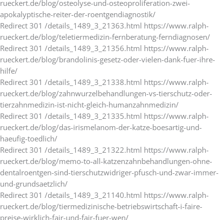
rueckert.de/blog/osteolyse-und-osteoproliferation-zwei-
apokalyptische-reiter-der-roentgendiagnostik/
Redirect 301 /details_1489_3_21363.html https://www.ralph-
rueckert.de/blog/teletiermedizin-fernberatung-ferndiagnosen/
Redirect 301 /details_1489_3_21356.html https://www.ralph-
rueckert.de/blog/brandolinis-gesetz-oder-vielen-dank-fuer-ihre-
hilfe/
Redirect 301 /details_1489_3_21338.html https://www.ralph-
rueckert.de/blog/zahnwurzelbehandlungen-vs-tierschutz-oder-
tierzahnmedizin-ist-nicht-gleich-humanzahnmedizin/
Redirect 301 /details_1489_3_21335.html https://www.ralph-
rueckert.de/blog/das-irismelanom-der-katze-boesartig-und-
haeufig-toedlich/
Redirect 301 /details_1489_3_21322.html https://www.ralph-
rueckert.de/blog/memo-to-all-katzenzahnbehandlungen-ohne-
dentalroentgen-sind-tierschutzwidriger-pfusch-und-zwar-immer-
und-grundsaetzlich/
Redirect 301 /details_1489_3_21140.html https://www.ralph-
rueckert.de/blog/tiermedizinische-betriebswirtschaft-i-faire-
preise-wirklich-fair-und-fair-fuer-wen/