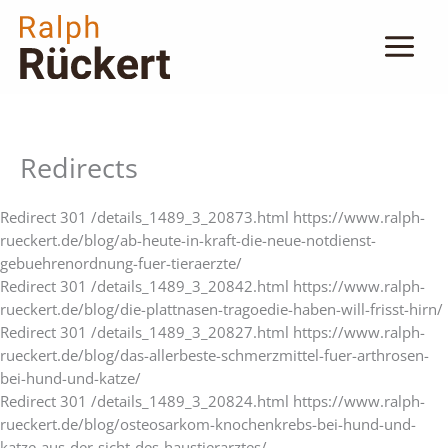
Zum
Inhalt
springen
Redirects
Redirect 301 /details_1489_3_20873.html https://www.ralph-
rueckert.de/blog/ab-heute-in-kraft-die-neue-notdienst-
gebuehrenordnung-fuer-tieraerzte/
Redirect 301 /details_1489_3_20842.html https://www.ralph-
rueckert.de/blog/die-plattnasen-tragoedie-haben-will-frisst-hirn/
Redirect 301 /details_1489_3_20827.html https://www.ralph-
rueckert.de/blog/das-allerbeste-schmerzmittel-fuer-arthrosen-
bei-hund-und-katze/
Redirect 301 /details_1489_3_20824.html https://www.ralph-
rueckert.de/blog/osteosarkom-knochenkrebs-bei-hund-und-
katze-aus-der-sicht-des-haustierarztes/