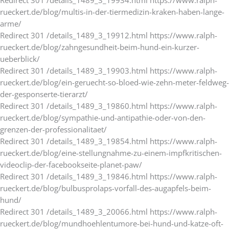
Redirect 301 /details_1489_3_19934.html https://www.ralph-
rueckert.de/blog/multis-in-der-tiermedizin-kraken-haben-lange-
arme/
Redirect 301 /details_1489_3_19912.html https://www.ralph-
rueckert.de/blog/zahngesundheit-beim-hund-ein-kurzer-
ueberblick/
Redirect 301 /details_1489_3_19903.html https://www.ralph-
rueckert.de/blog/ein-geruecht-so-bloed-wie-zehn-meter-feldweg-
der-gesponserte-tierarzt/
Redirect 301 /details_1489_3_19860.html https://www.ralph-
rueckert.de/blog/sympathie-und-antipathie-oder-von-den-
grenzen-der-professionalitaet/
Redirect 301 /details_1489_3_19854.html https://www.ralph-
rueckert.de/blog/eine-stellungnahme-zu-einem-impfkritischen-
videoclip-der-facebookseite-planet-paw/
Redirect 301 /details_1489_3_19846.html https://www.ralph-
rueckert.de/blog/bulbusprolaps-vorfall-des-augapfels-beim-
hund/
Redirect 301 /details_1489_3_20066.html https://www.ralph-
rueckert.de/blog/mundhoehlentumore-bei-hund-und-katze-oft-