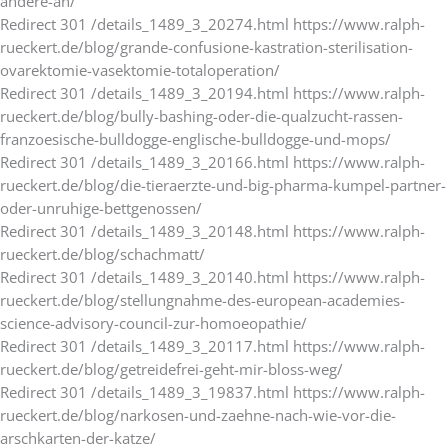
andere-an/
Redirect 301 /details_1489_3_20274.html https://www.ralph-
rueckert.de/blog/grande-confusione-kastration-sterilisation-
ovarektomie-vasektomie-totaloperation/
Redirect 301 /details_1489_3_20194.html https://www.ralph-
rueckert.de/blog/bully-bashing-oder-die-qualzucht-rassen-
franzoesische-bulldogge-englische-bulldogge-und-mops/
Redirect 301 /details_1489_3_20166.html https://www.ralph-
rueckert.de/blog/die-tieraerzte-und-big-pharma-kumpel-partner-
oder-unruhige-bettgenossen/
Redirect 301 /details_1489_3_20148.html https://www.ralph-
rueckert.de/blog/schachmatt/
Redirect 301 /details_1489_3_20140.html https://www.ralph-
rueckert.de/blog/stellungnahme-des-european-academies-
science-advisory-council-zur-homoeopathie/
Redirect 301 /details_1489_3_20117.html https://www.ralph-
rueckert.de/blog/getreidefrei-geht-mir-bloss-weg/
Redirect 301 /details_1489_3_19837.html https://www.ralph-
rueckert.de/blog/narkosen-und-zaehne-nach-wie-vor-die-
arschkarten-der-katze/