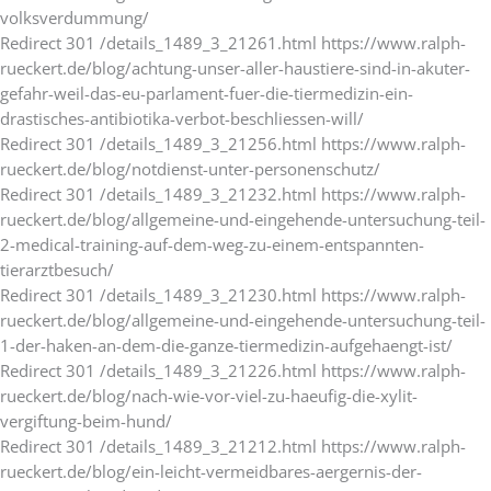
volksverdummung/
Redirect 301 /details_1489_3_21261.html https://www.ralph-
rueckert.de/blog/achtung-unser-aller-haustiere-sind-in-akuter-
gefahr-weil-das-eu-parlament-fuer-die-tiermedizin-ein-
drastisches-antibiotika-verbot-beschliessen-will/
Redirect 301 /details_1489_3_21256.html https://www.ralph-
rueckert.de/blog/notdienst-unter-personenschutz/
Redirect 301 /details_1489_3_21232.html https://www.ralph-
rueckert.de/blog/allgemeine-und-eingehende-untersuchung-teil-
2-medical-training-auf-dem-weg-zu-einem-entspannten-
tierarztbesuch/
Redirect 301 /details_1489_3_21230.html https://www.ralph-
rueckert.de/blog/allgemeine-und-eingehende-untersuchung-teil-
1-der-haken-an-dem-die-ganze-tiermedizin-aufgehaengt-ist/
Redirect 301 /details_1489_3_21226.html https://www.ralph-
rueckert.de/blog/nach-wie-vor-viel-zu-haeufig-die-xylit-
vergiftung-beim-hund/
Redirect 301 /details_1489_3_21212.html https://www.ralph-
rueckert.de/blog/ein-leicht-vermeidbares-aergernis-der-