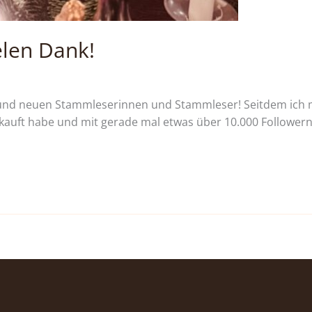
elen Dank!
n und neuen Stammleserinnen und Stammleser! Seitdem ich 
auft habe und mit gerade mal etwas über 10.000 Followern 