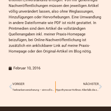
Nachveröffentlichungen müssen den jeweiligen Artikel
völlig unverändert lassen, also ohne Weglassungen,
Hinzufügungen oder Hervorhebungen. Eine Umwandlung
in andere Dateiformate wie PDF ist nicht gestattet. In
Printmedien sind dem Artikel die vollständigen
Quellenangaben inkl. meiner Praxis-Homepage
beizufügen, bei Online-Nachveröffentlichung ist
zusätzlich ein anklickbarer Link auf meine Praxis-
Homepage oder den Original-Artikel im Blog nötig.
Februar 10, 2016
Prev
Näc
VORIGER
NÄCHSTER
Tierkrankenversicherung – sinnvoll oder nicht?
Hypothyreose-Hotlines: Allenfalls die zweitschlechteste Lösung