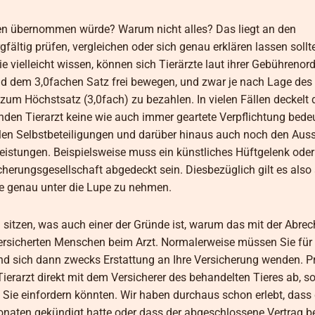
ten übernommen würde? Warum nicht alles? Das liegt an den
ältig prüfen, vergleichen oder sich genau erklären lassen sollt
 vielleicht wissen, können sich Tierärzte laut ihrer Gebühreno
d dem 3,0fachen Satz frei bewegen, und zwar je nach Lage des 
 zum Höchstsatz (3,0fach) zu bezahlen. In vielen Fällen deckelt 
den Tierarzt keine wie auch immer geartete Verpflichtung bedeu
len Selbstbeteiligungen und darüber hinaus auch noch den Aus
istungen. Beispielsweise muss ein künstliches Hüftgelenk oder 
icherungsgesellschaft abgedeckt sein. Diesbezüglich gilt es also
e genau unter die Lupe zu nehmen.
 sitzen, was auch einer der Gründe ist, warum das mit der Abrec
 versicherten Menschen beim Arzt. Normalerweise müssen Sie für 
und sich dann zwecks Erstattung an Ihre Versicherung wenden. Pr
erarzt direkt mit dem Versicherer des behandelten Tieres ab, so 
Sie einfordern könnten. Wir haben durchaus schon erlebt, dass 
aten gekündigt hatte oder dass der abgeschlossene Vertrag bei