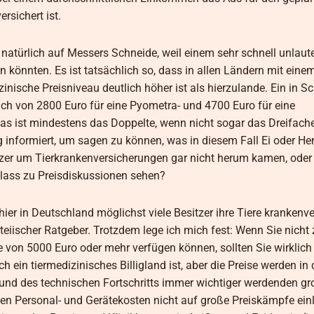
rsichert ist.
natürlich auf Messers Schneide, weil einem sehr schnell unlaute
 könnten. Es ist tatsächlich so, dass in allen Ländern mit ein
inische Preisniveau deutlich höher ist als hierzulande. Ein in 
ulich von 2800 Euro für eine Pyometra- und 4700 Euro für eine
 ist mindestens das Doppelte, wenn nicht sogar das Dreifach
g informiert, um sagen zu können, was in diesem Fall Ei oder Hen
tzer um Tierkrankenversicherungen gar nicht herum kamen, oder 
nlass zu Preisdiskussionen sehen?
hier in Deutschland möglichst viele Besitzer ihre Tiere krankenv
rteiischer Ratgeber. Trotzdem lege ich mich fest: Wenn Sie nicht
e von 5000 Euro oder mehr verfügen können, sollten Sie wirklich
ein tiermedizinisches Billigland ist, aber die Preise werden in
und des technischen Fortschritts immer wichtiger werdenden g
hen Personal- und Gerätekosten nicht auf große Preiskämpfe ein