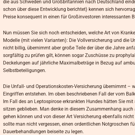
die aus Schweden und Großbritannien nach Deutschland eindri
schon über diese Entwicklung berichtet) kennen sich hervorrag
Preise konsequent in einen für Großinvestoren interessanten Be
Nun müssen Sie sich noch entscheiden, welche Art von Krankenv
Modelle (mit vielen Varianten): Die Vollversicherung und die U
nicht billig, übernimmt aber große Teile der über die Jahre an
sorgfältig zu prüfen gilt, können sogar Zuschüsse zu prophy
Deckelungen auf jährliche Maximalbeträge in Bezug auf amb
Selbstbeteiligungen.
Die Unfall- und Operationskosten-Versicherung übernimmt – w
Eingriffen entstehen. Im oben beschriebenen Fall der vom Ba
Im Fall des an Leptospirose erkrankten Hundes hätten Sie mit
sitzen geblieben. Man denke in diesem Zusammenhang auch an
gehen können und von dieser Art Versicherung ebenfalls nicht
sollte man nicht vergessen, einen ordentlichen Notgroschen für
Dauerbehandlungen beiseite zu legen.