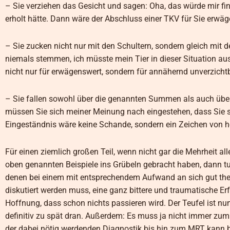
– Sie verziehen das Gesicht und sagen: Oha, das würde mir fi
erholt hätte. Dann wäre der Abschluss einer TKV für Sie erwäg
– Sie zucken nicht nur mit den Schultern, sondern gleich mit
niemals stemmen, ich müsste mein Tier in dieser Situation aus
nicht nur für erwägenswert, sondern für annähernd unverzichtb
– Sie fallen sowohl über die genannten Summen als auch über 
müssen Sie sich meiner Meinung nach eingestehen, dass Sie si
Eingeständnis wäre keine Schande, sondern ein Zeichen von
Für einen ziemlich großen Teil, wenn nicht gar die Mehrheit all
oben genannten Beispiele ins Grübeln gebracht haben, dann tun
denen bei einem mit entsprechendem Aufwand an sich gut ther
diskutiert werden muss, eine ganz bittere und traumatische Erfa
Hoffnung, dass schon nichts passieren wird. Der Teufel ist nu
definitiv zu spät dran. Außerdem: Es muss ja nicht immer zum
der dabei nötig werdenden Diagnostik bis hin zum MRT kann 