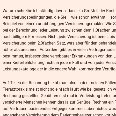
Warum schreibe ich ständig davon, dass ein Großteil der Kos
Versicherungsbedingungen, die Sie – wie schon erwähnt – sorgf
Beispiel von einem unabhängigen Versicherungsmakler. Wie Sie
bei der Berechnung jeder Leistung zwischen dem 1,0fachen un
nach billigem Ermessen. Nicht jede Versicherung ist bereit, bis
Versicherung beim 2,0fachen Satz, was aber für den behandeln
höher abzurechnen. Außerdem gibt es in vielen Vertragsmodel
bestimmter, insbesondere vererbbarer Erkrankungen von den Le
einer Kieferfehlstellung nicht in jedem Fall und von jeder Vers
Leistungskataloge der in die engere Wahl kommenden Verträg
Auf Teilen der Rechnung bleibt man also in den meisten Fällen
Tierarztpraxis meist nicht so einfach läuft wie bei gesetzlich
Rechnung gestellten Gebühren erst mal in Vorleistung treten 
versicherte Menschen kennen das ja zur Genüge. Rechnet ein Ti
auf Vertrauen basierendes Entgegenkommen, aber nichts, was 
angegebene Versicherung dem Patientenbesitzer schon vor Mon