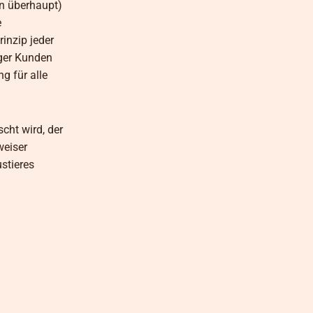
n überhaupt)
e
inzip jeder
iger Kunden
g für alle
cht wird, der
weiser
stieres