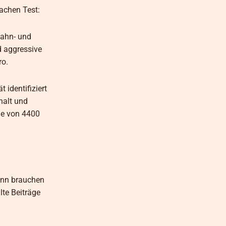
achen Test:
Zahn- und
d aggressive
ro.
 identifiziert
halt und
he von 4400
ann brauchen
lte Beiträge