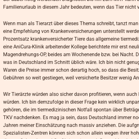
Familienurlaub in diesem Jahr bedeuten, wenn das Tier nicht ve
Wenn man als Tierarzt über dieses Thema schreibt, tanzt man 
eine Empfehlung von Krankenversicherungen unterstellt werden
Prozentsatz krankenversicherter Tiere das allgemeine tiermediz
eine AniCura-Klinik arbeitender Kollege berichtete mir erst ne
Magendrehungs-OP, beides am Wochenende bzw. bei Nacht. Das
was in Deutschland im Schnitt üblich wäre. Ich bin nicht genu
Waren die Preise immer schon derartig hoch, so dass die Besi
Gebühren so weit gestiegen, weil versicherte Besitzer wenig A
Wir Tierärzte würden also sicher davon profitieren, wenn auch 
würden. Ich bin demzufolge in dieser Frage kein wirklich unpa
gehören, die im tiermedizinischen Notfall spontan über Beträg
TKV nachdenken. Es mag ja sein, dass Deutschland immer noch 
Jahren meiner Einschätzung nach massiv anziehen. Die aufgr
Spezialisten-Zentren können sich schon allein wegen ihrer ho