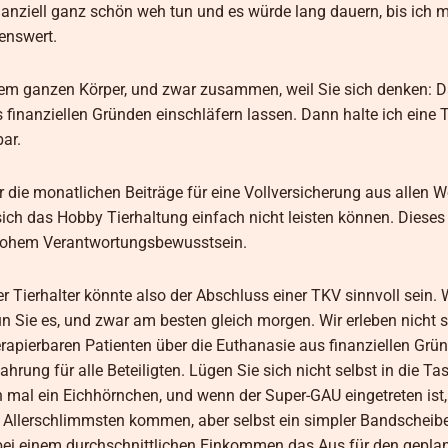
nanziell ganz schön weh tun und es würde lang dauern, bis ich 
enswert.
 dem ganzen Körper, und zwar zusammen, weil Sie sich denken: D
 finanziellen Gründen einschläfern lassen. Dann halte ich eine 
ar.
die monatlichen Beiträge für eine Vollversicherung aus allen 
ch das Hobby Tierhaltung einfach nicht leisten können. Dieses
 hohem Verantwortungsbewusstsein.
er Tierhalter könnte also der Abschluss einer TKV sinnvoll sein.
 Sie es, und zwar am besten gleich morgen. Wir erleben nicht sel
apierbaren Patienten über die Euthanasie aus finanziellen Grü
hrung für alle Beteiligten. Lügen Sie sich nicht selbst in die Ta
n mal ein Eichhörnchen, und wenn der Super-GAU eingetreten ist,
 Allerschlimmsten kommen, aber selbst ein simpler Bandscheibe
bei einem durchschnittlichen Einkommen das Aus für den gepla