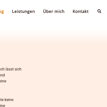
Suc
og
Leistungen
Über mich
Kontakt
ch lässt sich
und
eine
ute keine
ine