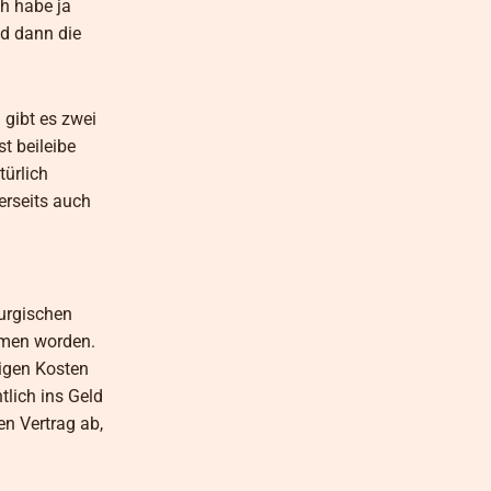
h habe ja
nd dann die
 gibt es zwei
t beileibe
türlich
erseits auch
rurgischen
mmen worden.
digen Kosten
lich ins Geld
en Vertrag ab,