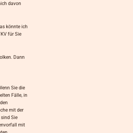
mich davon
as könnte ich
TKV für Sie
Wolken. Dann
 Wenn Sie die
ten Fälle, in
nden
sche mit der
 sind Sie
nvorfall mit
nten