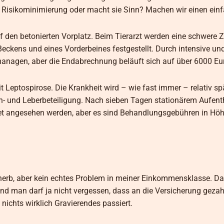
r Risikominimierung oder macht sie Sinn? Machen wir einen einf
uf den betonierten Vorplatz. Beim Tierarzt werden eine schwere 
Beckens und eines Vorderbeines festgestellt. Durch intensive un
 managen, aber die Endabrechnung beläuft sich auf über 6000 Eu
it Leptospirose. Die Krankheit wird – wie fast immer – relativ spät
- und Leberbeteiligung. Nach sieben Tagen stationärem Aufent
ttet angesehen werden, aber es sind Behandlungsgebühren in Hö
 herb, aber kein echtes Problem in meiner Einkommensklasse. D
 und man darf ja nicht vergessen, dass an die Versicherung gezah
ichts wirklich Gravierendes passiert.