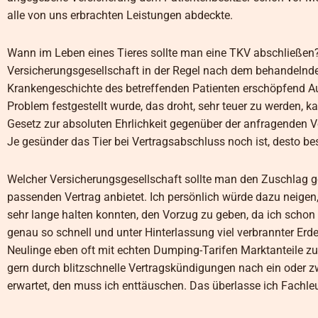
alle von uns erbrachten Leistungen abdeckte.
Wann im Leben eines Tieres sollte man eine TKV abschließen?
Versicherungsgesellschaft in der Regel nach dem behandelnden
Krankengeschichte des betreffenden Patienten erschöpfend Aus
Problem festgestellt wurde, das droht, sehr teuer zu werden, k
Gesetz zur absoluten Ehrlichkeit gegenüber der anfragenden Ver
Je gesünder das Tier bei Vertragsabschluss noch ist, desto bes
Welcher Versicherungsgesellschaft sollte man den Zuschlag g
passenden Vertrag anbietet. Ich persönlich würde dazu neigen
sehr lange halten konnten, den Vorzug zu geben, da ich schon e
genau so schnell und unter Hinterlassung viel verbrannter Erd
Neulinge eben oft mit echten Dumping-Tarifen Marktanteile z
gern durch blitzschnelle Vertragskündigungen nach ein oder z
erwartet, den muss ich enttäuschen. Das überlasse ich Fachl