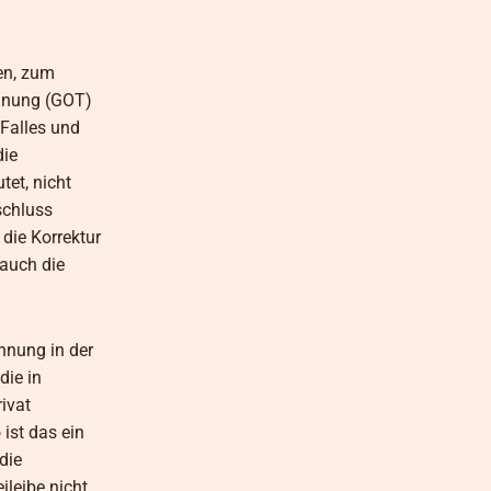
en, zum
rdnung (GOT)
Falles und
die
tet, nicht
schluss
die Korrektur
 auch die
hnung in der
die in
ivat
ist das ein
die
leibe nicht