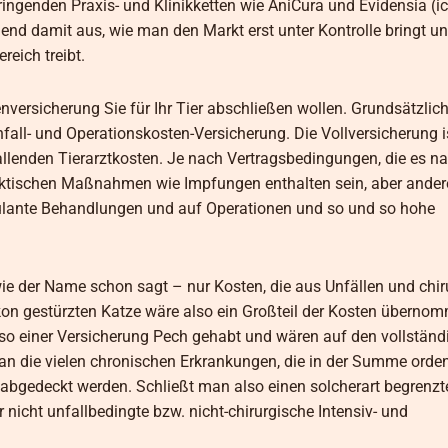
ngenden Praxis- und Klinikketten wie AniCura und Evidensia (ic
end damit aus, wie man den Markt erst unter Kontrolle bringt u
reich treibt.
ersicherung Sie für Ihr Tier abschließen wollen. Grundsätzlich
nfall- und Operationskosten-Versicherung. Die Vollversicherung is
fallenden Tierarztkosten. Je nach Vertragsbedingungen, die es na
laktischen Maßnahmen wie Impfungen enthalten sein, aber ander
ulante Behandlungen und auf Operationen und so und so hohe
ie der Name schon sagt – nur Kosten, die aus Unfällen und chi
lkon gestürzten Katze wäre also ein Großteil der Kosten überno
 so einer Versicherung Pech gehabt und wären auf den vollstän
 die vielen chronischen Erkrankungen, die in der Summe ordent
 abgedeckt werden. Schließt man also einen solcherart begrenzt
 nicht unfallbedingte bzw. nicht-chirurgische Intensiv- und