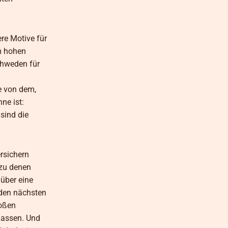
re Motive für
em hohen
Schweden für
e von dem,
ne ist:
sind die
ersichern
 zu denen
 über eine
 den nächsten
roßen
lassen. Und