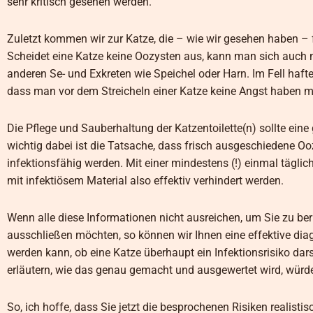
sehr kritisch gesehen werden.
Zuletzt kommen wir zur Katze, die – wie wir gesehen haben – f
Scheidet eine Katze keine Oozysten aus, kann man sich auch n
anderen Se- und Exkreten wie Speichel oder Harn. Im Fell haf
dass man vor dem Streicheln einer Katze keine Angst haben 
Die Pflege und Sauberhaltung der Katzentoilette(n) sollte ei
wichtig dabei ist die Tatsache, dass frisch ausgeschiedene 
infektionsfähig werden. Mit einer mindestens (!) einmal täglic
mit infektiösem Material also effektiv verhindert werden.
Wenn alle diese Informationen nicht ausreichen, um Sie zu beru
ausschließen möchten, so können wir Ihnen eine effektive di
werden kann, ob eine Katze überhaupt ein Infektionsrisiko dars
erläutern, wie das genau gemacht und ausgewertet wird, würde 
So, ich hoffe, dass Sie jetzt die besprochenen Risiken reali