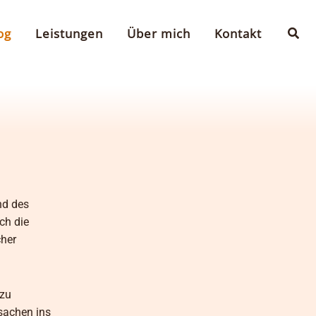
Suc
og
Leistungen
Über mich
Kontakt
nd des
ch die
cher
 zu
tsachen ins