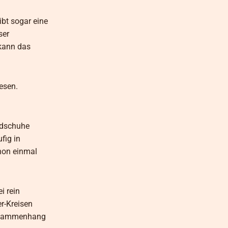
bt sogar eine
ser
 kann das
esen.
ndschuhe
fig in
hon einmal
i rein
r-Kreisen
Zusammenhang