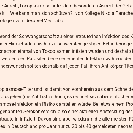
 die Arbeit „Toxoplasmose unter dem besonderen Aspekt der Gef
lt – Wie kann man sich schützen?“ von Kollege Nikola Pantche
ologen von Idexx VetMedLabor.
end der Schwangerschaft zu einer intrauterinen Infektion des K
der Hirnschäden bis hin zu schwersten geistigen Behinderungen
vor schon einmal von Toxoplasmen infiziert wurden und deshalb 
, werden den Parasiten bei einer erneuten Infektion während der
nderwunsch sollten deshalb auf jeden Fall ihren Antikörper-Tit
xoplasmose-Titer und ist damit von vornherein aus dem Schneide
gehen (die Zahl ist zu hoch, es rechnet sich aber einfacher mi
mose-Infektion ein Risiko darstellen würde. Bei etwa einem Proz
genannten Serokonversion, also einer aktuellen Ansteckung der 
ntrauterin infiziert. Davon sind aber wiederum die allermeisten F
 es in Deutschland pro Jahr nur zu 20 bis 40 gemeldeten neonat