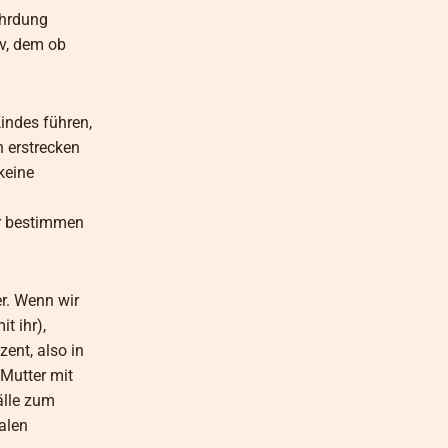
ährdung
v, dem ob
indes führen,
 erstrecken
keine
er bestimmen
r. Wenn wir
t ihr),
ent, also in
Mutter mit
älle zum
alen