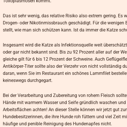
Toxoplasmosen kommt.
Das ist sehr wenig, das relative Risiko also extrem gering. Es
Drogen- oder Nikotinmissbrauch geschädigt. Für die wenigen Be
stellt, wie man sich schützen kann. Ist da immer die Katze sch
Insgesamt wird die Katze als Infektionsquelle weit überschät
oder gar nicht bekannt sind. Bis zu 92 Prozent aller auf der W
gleiche gilt für 6 bis 12 Prozent der Schweine. Auch Geflügelfl
Antikörper-Titer sollte also der Verzehr von nicht vollständi
daran, wenn Sie im Restaurant ein schönes Lammfilet bestelle
keineswegs durchgegart.
Bei der Verarbeitung und Zubereitung von rohem Fleisch soll
Hände mit warmem Wasser und Seife gründlich waschen und a
Arbeitsflächen achten! An dieser Stelle können wir jetzt gut z
Hundebesitzerinnen, die ihre Hunde roh füttern und viel Zeit 
häufige und penible Reinigung des Hundenapfes nicht.