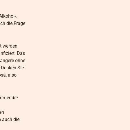
Alkohol-,
ich die Frage
zt werden
nfiziert. Das
hwangere ohne
. Denken Sie
sa, also
Immer die
len
e auch die