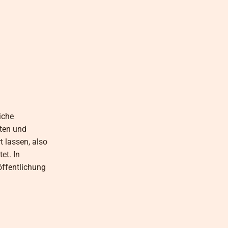
iche
lten und
t lassen, also
et. In
öffentlichung