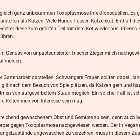
 gleich ganz unbekannten Toxoplasmose-Infektionsquellen. Es gi
darstellen als Katzen. Viele Hunde fressen Katzenkot. Enthält die
eidet er diese zum größten Teil mit dem Kot wieder aus. Ebenso
führen.
Genuss von unpasteurisierter, frischer Ziegenmilch nachgewi
al meiden.
er Gartenarbeit darstellen. Schwangere Frauen sollten dabei Ha
gilt nach dem Besuch von Spielplätzen, da Katzen gern und häu
tmen von aufgewirbeltem Staub möglich. Ein solcher Fall ist sc
re Reiterinnen von Interesse sein mag.
zureichend gewaschenem Obst und Gemüse zu sein, denn auch be
örper gegen Toxoplasmose nachgewiesen werden. Der in Vegane
 Mangelzustände ungewaschen zu verzehren, muss in diesem 