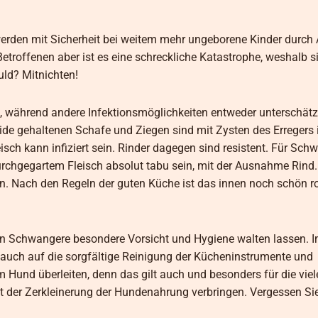
 werden mit Sicherheit bei weitem mehr ungeborene Kinder durch 
troffenen aber ist es eine schreckliche Katastrophe, weshalb s
uld? Mitnichten!
zt, während andere Infektionsmöglichkeiten entweder unterschät
eide gehaltenen Schafe und Ziegen sind mit Zysten des Erregers i
eisch kann infiziert sein. Rinder dagegen sind resistent. Für Sc
g durchgegartem Fleisch absolut tabu sein, mit der Ausnahme Rind
n. Nach den Regeln der guten Küche ist das innen noch schön ro
ten Schwangere besondere Vorsicht und Hygiene walten lassen. 
uch auf die sorgfältige Reinigung der Kücheninstrumente und
um Hund überleiten, denn das gilt auch und besonders für die vie
mit der Zerkleinerung der Hundenahrung verbringen. Vergessen Si