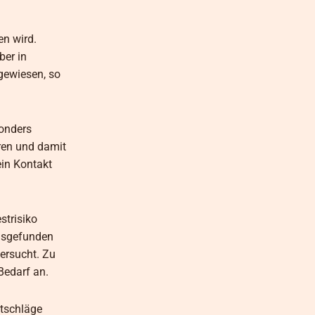
en wird.
ber in
gewiesen, so
sonders
ren und damit
ein Kontakt
strisiko
ausgefunden
tersucht. Zu
Bedarf an.
atschläge