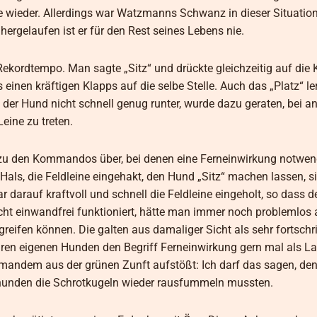
nie wieder. Allerdings war Watzmanns Schwanz in dieser Situatio
ergelaufen ist er für den Rest seines Lebens nie.
kordtempo. Man sagte „Sitz“ und drückte gleichzeitig auf die
 einen kräftigen Klapps auf die selbe Stelle. Auch das „Platz“ l
g der Hund nicht schnell genug runter, wurde dazu geraten, bei 
eine zu treten.
zu den Kommandos über, bei denen eine Ferneinwirkung notwen
ls, die Feldleine eingehakt, den Hund „Sitz“ machen lassen, s
r darauf kraftvoll und schnell die Feldleine eingeholt, so dass 
icht einwandfrei funktioniert, hätte man immer noch problemlos 
reifen können. Die galten aus damaliger Sicht als sehr fortschri
ihren eigenen Hunden den Begriff Ferneinwirkung gern mal als L
 jemandem aus der grünen Zunft aufstößt: Ich darf das sagen, de
dhunden die Schrotkugeln wieder rausfummeln mussten.