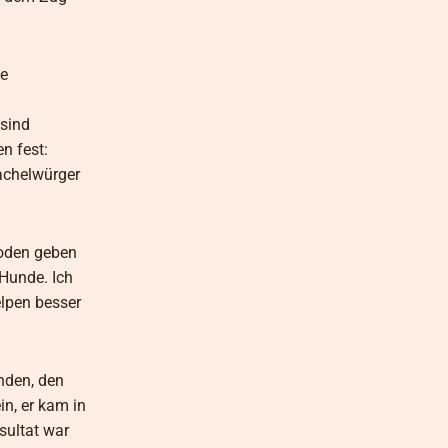
ie
 sind
n fest:
achelwürger
hoden geben
Hunde. Ich
elpen besser
nden, den
n, er kam in
sultat war