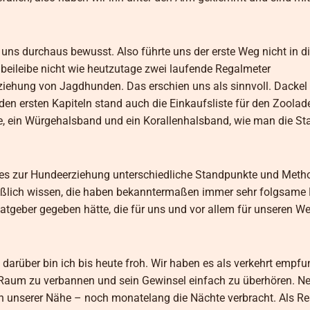
ns durchaus bewusst. Also führte uns der erste Weg nicht in d
beileibe nicht wie heutzutage zwei laufende Regalmeter
ziehung von Jagdhunden. Das erschien uns als sinnvoll. Dackel
den ersten Kapiteln stand auch die Einkaufsliste für den Zoolade
ne, ein Würgehalsband und ein Korallenhalsband, wie man die St
s es zur Hundeerziehung unterschiedliche Standpunkte und Met
ießlich wissen, die haben bekanntermaßen immer sehr folgsame 
atgeber gegeben hätte, die für uns und vor allem für unseren W
darüber bin ich bis heute froh. Wir haben es als verkehrt empfu
 Raum zu verbannen und sein Gewinsel einfach zu überhören. Nei
n unserer Nähe – noch monatelang die Nächte verbracht. Als Re