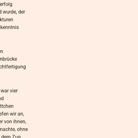
erfolg
d wurde, der
ekturen
nkenntnis
en
enbrücke
chtfertigung
war vier
nd
ttchen
fen wir an,
r von ihnen,
 machte, ohne
it dem Zug