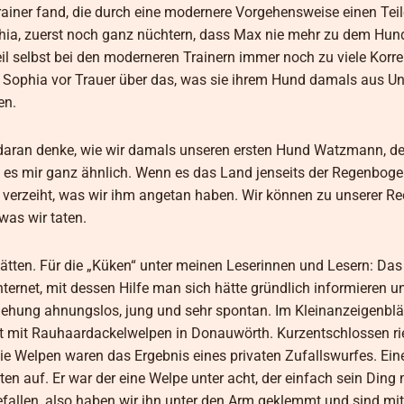
rainer fand, die durch eine modernere Vorgehensweise einen Teil
phia, zuerst noch ganz nüchtern, dass Max nie mehr zu dem Hun
eil selbst bei den moderneren Trainern immer noch zu viele Korr
 Sophia vor Trauer über das, was sie ihrem Hund damals aus U
en.
 daran denke, wie wir damals unseren ersten Hund Watzmann, d
 es mir ganz ähnlich. Wenn es das Land jenseits der Regenbog
rt verzeiht, was wir ihm angetan haben. Wir können zu unserer Re
was wir taten.
ätten. Für die „Küken“ unter meinen Leserinnen und Lesern: Das 
ternet, mit dessen Hilfe man sich hätte gründlich informieren u
iehung ahnungslos, jung und sehr spontan. Im Kleinanzeigenblä
 mit Rauhaardackelwelpen in Donauwörth. Kurzentschlossen rie
ie Welpen waren das Ergebnis eines privaten Zufallswurfes. Eine
n auf. Er war der eine Welpe unter acht, der einfach sein Ding
fallen, also haben wir ihn unter den Arm geklemmt und sind m