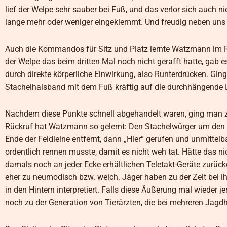
lief der Welpe sehr sauber bei Fuß, und das verlor sich auch 
lange mehr oder weniger eingeklemmt. Und freudig neben uns h
Auch die Kommandos für Sitz und Platz lernte Watzmann im Re
der Welpe das beim dritten Mal noch nicht gerafft hatte, gab es
durch direkte körperliche Einwirkung, also Runterdrücken. Gin
Stachelhalsband mit dem Fuß kräftig auf die durchhängende L
Nachdem diese Punkte schnell abgehandelt waren, ging man 
Rückruf hat Watzmann so gelernt: Den Stachelwürger um den Ha
Ende der Feldleine entfernt, dann „Hier“ gerufen und unmittelba
ordentlich rennen musste, damit es nicht weh tat. Hätte das n
damals noch an jeder Ecke erhältlichen Teletakt-Geräte zurückg
eher zu neumodisch bzw. weich. Jäger haben zu der Zeit bei 
in den Hintern interpretiert. Falls diese Äußerung mal wieder
noch zu der Generation von Tierärzten, die bei mehreren Jag