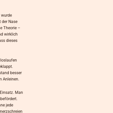
n wurde
t der Nase
ie Theorie –
d wirklich
ass dieses
 loslaufen
klappt.
stand besser
m Anleinen.
 Einsatz. Man
befördert.
hne jede
hmerzschreien