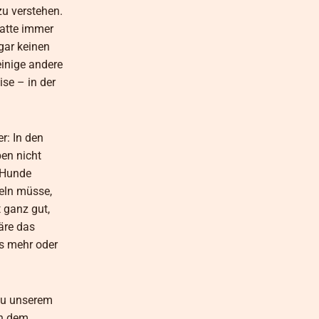
zu verstehen.
hatte immer
gar keinen
einige andere
se – in der
r: In den
ben nicht
e Hunde
eln müsse,
 ganz gut,
äre das
ls mehr oder
 zu unserem
ch dem