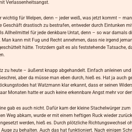
it Verlassenheitsangst.
r wichtig für Welpen, denn – jeder weiß, was jetzt kommt – ma
te Geschäft drastisch zu bestrafen, entweder durch Eintunken mi
ls Allheilmittel für jede denkbare Untat, denn – so war damals d
t. Man kann mit Fug und Recht annehmen, dass nie irgend jeman
chüttelt hätte. Trotzdem galt es als feststehende Tatsache, d
en.
z zu heute – äußerst knapp abgehandelt. Einfach anleinen und
eschrei, aber da müsse man eben durch, hieß es. Hat ja auch ge
stickungstodes hat Watzmann klar erkannt, dass er seinen Wider
paar Monaten hatte er auch keine erkennbare Angst mehr vor de
ine gab es auch nicht. Dafür kam der kleine Stachelwürger zum
en Weg abkam, wurde er mit einem heftigen Ruck wieder zurück
eingesetzt werden, hieß es. Durch plötzliche Richtungswechsel o
m Auge zu behalten. Auch das hat funktioniert. Nach einigen Sc