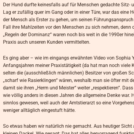
Der Hund durfte keinesfalls auf für Menschen gedachte Sitz- u
Lag er zufällig quer im Gang oder in einer Türe, war das eine
der Mensch als Erster zu gehen, um seinen Führungsanspruch i
Fall ihre Mahlzeiten vor den Menschen zu sich nehmen, denn d
„Regeln der Dominanz“ waren noch bis weit in die 1990er hin
Praxis auch unseren Kunden vermittelten.
Es ging aber – wie im eingangs erwähnten Video von Sophia Yi
Anfangsjahren meiner Praxistätigkeit (da hat man noch viele Ku
selten die (ausschließlich männlichen) Besitzer von großen S
„scharf wie Rasierklingen“ wären, weshalb man sie öfter mit
damit sie ihren „Herrn und Meister“ weiter „respektieren“. Da
wie völlig anders in diesen Jahren die allgemeine Denke war
sinnlos gewesen, weil auch der Amtstierarzt so eine Vorgehen
weniger alltäglich eingestuft hätte.
So etwas haben wir natürlich nie gemacht. Aus heutiger Sicht 
kleinen Dackel. Wie gesagt: Das hat alles hervorragend funkti