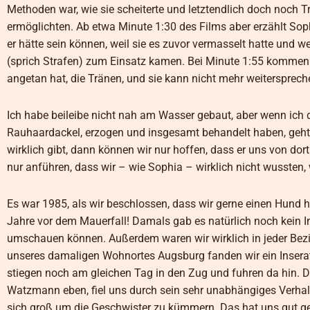
Methoden war, wie sie scheiterte und letztendlich doch noch T
ermöglichten. Ab etwa Minute 1:30 des Films aber erzählt So
er hätte sein können, weil sie es zuvor vermasselt hatte und w
(sprich Strafen) zum Einsatz kamen. Bei Minute 1:55 kommen
angetan hat, die Tränen, und sie kann nicht mehr weitersprech
Ich habe beileibe nicht nah am Wasser gebaut, aber wenn ich
Rauhaardackel, erzogen und insgesamt behandelt haben, geht
wirklich gibt, dann können wir nur hoffen, dass er uns von do
nur anführen, dass wir – wie Sophia – wirklich nicht wussten, 
Es war 1985, als wir beschlossen, dass wir gerne einen Hund h
Jahre vor dem Mauerfall! Damals gab es natürlich noch kein In
umschauen können. Außerdem waren wir wirklich in jeder Bez
unseres damaligen Wohnortes Augsburg fanden wir ein Inserat
stiegen noch am gleichen Tag in den Zug und fuhren da hin. D
Watzmann eben, fiel uns durch sein sehr unabhängiges Verhalte
sich groß um die Geschwister zu kümmern. Das hat uns gut ge