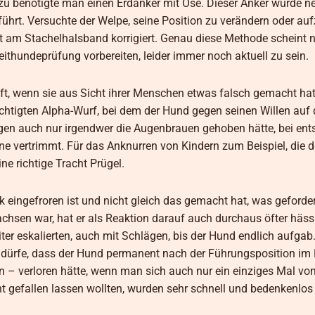
Dazu benötigte man einen Erdanker mit Öse. Dieser Anker wurde 
ührt. Versuchte der Welpe, seine Position zu verändern oder au
it am Stachelhalsband korrigiert. Genau diese Methode scheint
eithundeprüfung vorbereiten, leider immer noch aktuell zu sein.
aft, wenn sie aus Sicht ihrer Menschen etwas falsch gemacht ha
chtigten Alpha-Wurf, bei dem der Hund gegen seinen Willen auf
gen auch nur irgendwer die Augenbrauen gehoben hätte, bei en
ine vertrimmt. Für das Anknurren von Kindern zum Beispiel, die 
ne richtige Tracht Prügel.
ngefroren ist und nicht gleich das gemacht hat, was geforder
hsen war, hat er als Reaktion darauf auch durchaus öfter hässl
ter eskalierten, auch mit Schlägen, bis der Hund endlich aufgab
dürfe, dass der Hund permanent nach der Führungsposition im 
 – verloren hätte, wenn man sich auch nur ein einziges Mal v
ht gefallen lassen wollten, wurden sehr schnell und bedenkenlos 