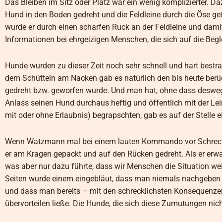
Das Bleiben im Sitz oder Platz war ein wenig komplizierter. 
Hund in den Boden gedreht und die Feldleine durch die Öse gef
wurde er durch einen scharfen Ruck an der Feldleine und dam
Informationen bei ehrgeizigen Menschen, die sich auf die Begl
Hunde wurden zu dieser Zeit noch sehr schnell und hart bestr
dem Schütteln am Nacken gab es natürlich den bis heute berü
gedreht bzw. geworfen wurde. Und man hat, ohne dass deswe
Anlass seinen Hund durchaus heftig und öffentlich mit der Le
mit oder ohne Erlaubnis) begrapschten, gab es auf der Stelle ei
Wenn Watzmann mal bei einem lauten Kommando vor Schreck ei
er am Kragen gepackt und auf den Rücken gedreht. Als er erwac
was aber nur dazu führte, dass wir Menschen die Situation wei
Seiten wurde einem eingebläut, dass man niemals nachgeben 
und dass man bereits – mit den schrecklichsten Konsequenzen
übervorteilen ließe. Die Hunde, die sich diese Zumutungen nic