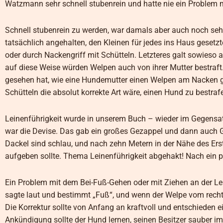
Watzmann sehr schnell stubenrein und hatte nie ein Problem m
Schnell stubenrein zu werden, war damals aber auch noch seh
tatsächlich angehalten, den Kleinen für jedes ins Haus gesetz
oder durch Nackengriff mit Schütteln. Letzteres galt sowieso a
auf diese Weise würden Welpen auch von ihrer Mutter bestraf
gesehen hat, wie eine Hundemutter einen Welpen am Nacken ges
Schütteln die absolut korrekte Art wäre, einen Hund zu bestraf
Leinenführigkeit wurde in unserem Buch – wieder im Gegensat
war die Devise. Das gab ein großes Gezappel und dann auch G
Dackel sind schlau, und nach zehn Metern in der Nähe des Er
aufgeben sollte. Thema Leinenführigkeit abgehakt! Nach ein 
Ein Problem mit dem Bei-Fuß-Gehen oder mit Ziehen an der Le
sagte laut und bestimmt „Fuß“, und wenn der Welpe vom recht
Die Korrektur sollte von Anfang an kraftvoll und entschieden 
Ankündigung sollte der Hund lernen, seinen Besitzer sauber i