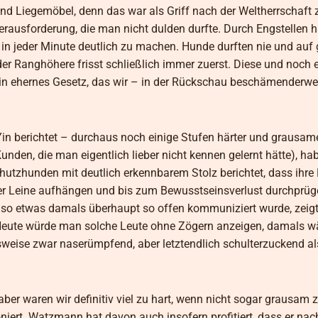
nd Liegemöbel, denn das war als Griff nach der Weltherrschaft 
 Herausforderung, die man nicht dulden durfte. Durch Engstellen 
n jeder Minute deutlich zu machen. Hunde durften nie und auf 
er Ranghöhere frisst schließlich immer zuerst. Diese und noch 
ein ehernes Gesetz, das wir – in der Rückschau beschämenderwei
n berichtet – durchaus noch einige Stufen härter und grausame
nden, die man eigentlich lieber nicht kennen gelernt hätte), ha
chutzhunden mit deutlich erkennbarem Stolz berichtet, dass ihr
 der Leine aufhängen und bis zum Bewusstseinsverlust durchprüg
ss so etwas damals überhaupt so offen kommuniziert wurde, zeigt
. Heute würde man solche Leute ohne Zögern anzeigen, damals w
sweise zwar naserümpfend, aber letztendlich schulterzuckend a
aber waren wir definitiv viel zu hart, wenn nicht sogar grausam
oniert. Watzmann hat davon auch insofern profitiert, dass er na