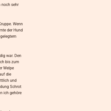
n noch sehr
 Kruppe. Wenn
ernte der Hund
angelegtem
dig war. Den
ich bis zum
der Welpe
auf die
ttlich und
adung Schrot
nn ich gehöre