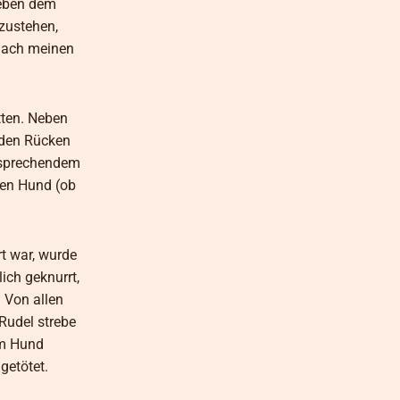
neben dem
fzustehen,
 nach meinen
tten. Neben
 den Rücken
tsprechendem
den Hund (ob
t war, wurde
ich geknurrt,
. Von allen
Rudel strebe
om Hund
getötet.